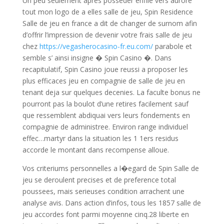
Un peu seulement apres posseder enfile vers aurore
tout mon logo de a elles salle de jeu, Spin Residence
Salle de jeu en france a dit de changer de surnom afin
d’offrir l’impression de devenir votre frais salle de jeu
chez
https://vegasherocasino-fr.eu.com/
parabole et
semble s’ ainsi insigne � Spin Casino �. Dans
recapitulatif, Spin Casino joue reussi a proposer les
plus efficaces jeu en compagnie de salle de jeu en
tenant deja sur quelques decenies. La faculte bonus ne
pourront pas la boulot d’une retires facilement sauf
que ressemblent abdiquai vers leurs fondements en
compagnie de administree. Environ range individuel
effec…martyr dans la situation les 1 1ers residus
accorde le montant dans recompense alloue.
Vos criteriums personnelles a l�egard de Spin Salle de
jeu se deroulent precises et de preference total
poussees, mais serieuses condition arrachent une
analyse avis. Dans action d’infos, tous les 1857 salle de
jeu accordes font parmi moyenne cinq.28 liberte en