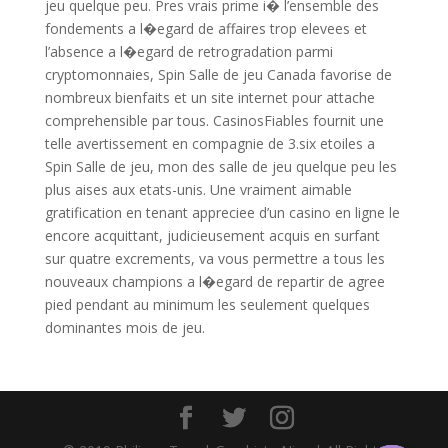
jeu quelque peu. Pres vrais prime i� l’ensemble des
fondements a l�egard de affaires trop elevees et
l’absence a l�egard de retrogradation parmi
cryptomonnaies, Spin Salle de jeu Canada favorise de
nombreux bienfaits et un site internet pour attache
comprehensible par tous. CasinosFiables fournit une
telle avertissement en compagnie de 3.six etoiles a
Spin Salle de jeu, mon des salle de jeu quelque peu les
plus aises aux etats-unis. Une vraiment aimable
gratification en tenant appreciee d’un casino en ligne le
encore acquittant, judicieusement acquis en surfant
sur quatre excrements, va vous permettre a tous les
nouveaux champions a l�egard de repartir de agree
pied pendant au minimum les seulement quelques
dominantes mois de jeu.