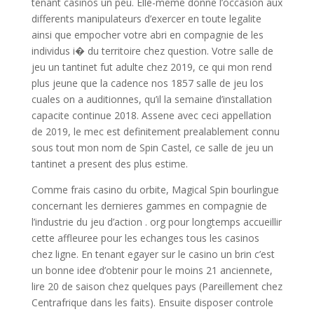
tenant casinos un peu. Elle-meme donne l’occasion aux
differents manipulateurs d’exercer en toute legalite
ainsi que empocher votre abri en compagnie de les
individus i� du territoire chez question. Votre salle de
jeu un tantinet fut adulte chez 2019, ce qui mon rend
plus jeune que la cadence nos 1857 salle de jeu los
cuales on a auditionnes, qu’il la semaine d’installation
capacite continue 2018. Assene avec ceci appellation
de 2019, le mec est definitement prealablement connu
sous tout mon nom de Spin Castel, ce salle de jeu un
tantinet a present des plus estime.
Comme frais casino du orbite, Magical Spin bourlingue
concernant les dernieres gammes en compagnie de
l’industrie du jeu d’action . org pour longtemps accueillir
cette affleuree pour les echanges tous les casinos
chez ligne. En tenant egayer sur le casino un brin c’est
un bonne idee d’obtenir pour le moins 21 anciennete,
lire 20 de saison chez quelques pays (Pareillement chez
Centrafrique dans les faits). Ensuite disposer controle