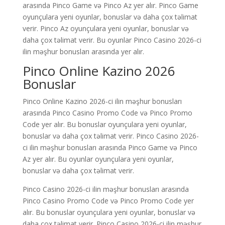
arasında Pinco Game və Pinco Az yer alır. Pinco Game
oyunçulara yeni oyunlar, bonuslar və daha çox təlimat
verir. Pinco Az oyunçulara yeni oyunlar, bonuslar və
daha çox təlimat verir. Bu oyunlar Pinco Casino 2026-ci
ilin məşhur bonusları arasında yer alır.
Pinco Online Kazino 2026
Bonuslar
Pinco Online Kazino 2026-ci ilin məşhur bonusları
arasında Pinco Casino Promo Code və Pinco Promo
Code yer alır. Bu bonuslar oyunçulara yeni oyunlar,
bonuslar və daha çox təlimat verir. Pinco Casino 2026-
ci ilin məşhur bonusları arasında Pinco Game və Pinco
Az yer alır. Bu oyunlar oyunçulara yeni oyunlar,
bonuslar və daha çox təlimat verir.
Pinco Casino 2026-ci ilin məşhur bonusları arasında
Pinco Casino Promo Code və Pinco Promo Code yer
alır. Bu bonuslar oyunçulara yeni oyunlar, bonuslar və
daha çox təlimat verir. Pinco Casino 2026-ci ilin məşhur