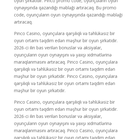
oyun şirkətidir. Pinco promo code, oyunçuların oyun
oynayışında qazandığı məbləği artıracaq. Bu promo
code, oyunçuların oyun oynayışında qazandığı məbləği
artıracaq.
Pinco Casino, oyunçulara qarşılıqlı və təhlükəsiz bir
oyun ortamı təqdim edən məşhur bir oyun şirkətidir.
2026-ci ilin bas verilən bonuslar və aksiyalar,
oyunçuların oyun oynayışını və yaxşı xidmətlərinə
maraqlanmasını artıracaq. Pinco Casino, oyunçulara
qarşılıqlı və təhlükəsiz bir oyun ortamı təqdim edən
məşhur bir oyun şirkətidir. Pinco Casino, oyunçulara
qarşılıqlı və təhlükəsiz bir oyun ortamı təqdim edən
məşhur bir oyun şirkətidir.
Pinco Casino, oyunçulara qarşılıqlı və təhlükəsiz bir
oyun ortamı təqdim edən məşhur bir oyun şirkətidir.
2026-ci ilin bas verilən bonuslar və aksiyalar,
oyunçuların oyun oynayışını və yaxşı xidmətlərinə
maraqlanmasını artıracaq. Pinco Casino, oyunçulara
qarşılıqlı və təhlükəsiz bir oyun ortamı təqdim edən