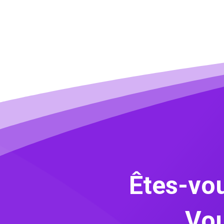
Êtes-vou
Vou