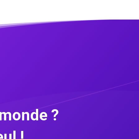
e monde ?
ul !