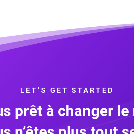
LET’S GET STARTED
s prêt à changer l
s n’êtes plus tout se