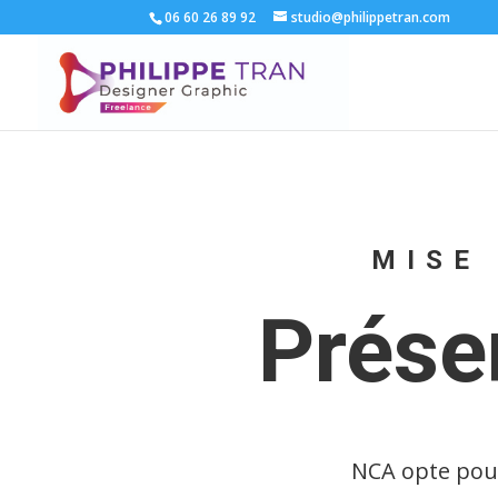
06 60 26 89 92
studio@philippetran.com
MISE
Prése
NCA opte pour