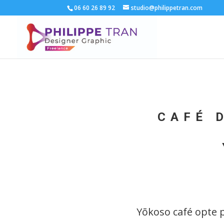
06 60 26 89 92
studio@philippetran.com
CAFÉ 
Yōkoso café opte p