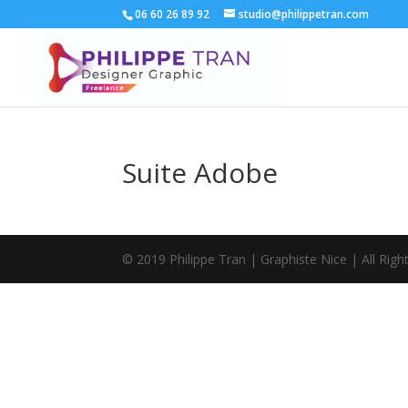
06 60 26 89 92
studio@philippetran.com
Suite Adobe
© 2019 Philippe Tran | Graphiste Nice | All Rig