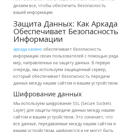
делаем все, чтобы обеспечить безопасность
вашей информации.
Защита Данных: Как Аркада
Обеспечивает Безопасность
Информации
аркада казино
обеспечивает безопасность
информации своих пользователей с помощью ряда
мер, направленных на защиту данных. В первую
очередь, мы используем защищенный сервер,
который обеспечивает безопасность передачи
данных между нашим сайтом и вашим устройством.
Шифрование данных
Мы используем шифрование SSL (Secure Sockets
Layer) для защиты передачи данных между нашим
сайтом и вашим устройством. Это означает, что
все данные, передаваемые между нашим сайтом и
вашим устройством, шифруются и не могут быть