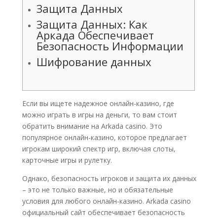
Защита Данных
Защита Данных: Как
Аркада Обеспечивает
Безопасность Информации
Шифрование данных
Если вы ищете надежное онлайн-казино, где
можно играть в игры на деньги, то вам стоит
обратить внимание на Arkada casino. Это
популярное онлайн-казино, которое предлагает
игрокам широкий спектр игр, включая слоты,
карточные игры и рулетку.
Однако, безопасность игроков и защита их данных
– это не только важные, но и обязательные
условия для любого онлайн-казино. Arkada casino
официальный сайт обеспечивает безопасность