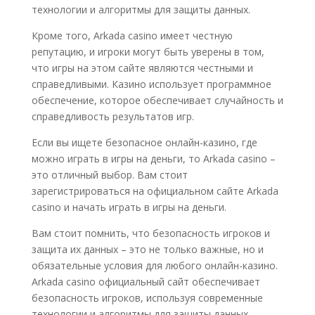
технологии и алгоритмы для защиты данных.
Кроме того, Arkada casino имеет честную
репутацию, и игроки могут быть уверены в том,
что игры на этом сайте являются честными и
справедливыми. Казино использует программное
обеспечение, которое обеспечивает случайность и
справедливость результатов игр.
Если вы ищете безопасное онлайн-казино, где
можно играть в игры на деньги, то Arkada casino –
это отличный выбор. Вам стоит
зарегистрироваться на официальном сайте Arkada
casino и начать играть в игры на деньги.
Вам стоит помнить, что безопасность игроков и
защита их данных – это не только важные, но и
обязательные условия для любого онлайн-казино.
Arkada casino официальный сайт обеспечивает
безопасность игроков, используя современные
технологии и алгоритмы для защиты данных.