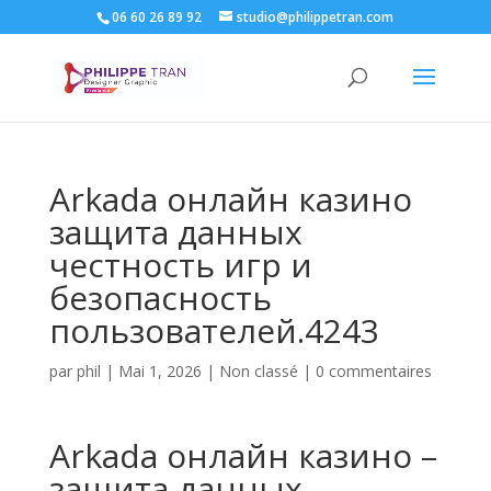
06 60 26 89 92
studio@philippetran.com
Arkada онлайн казино
защита данных
честность игр и
безопасность
пользователей.4243
par
phil
|
Mai 1, 2026
|
Non classé
|
0 commentaires
Arkada онлайн казино –
защита данных,