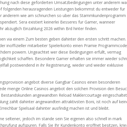
ziehung nach diese geforderten Umsatzbedingungen unter anderem wa
t of folgenden herausragenden Leistungen bekommst du entweder fur
ter anderem wie am schnurchen so uber das Stammkundenprogramm
 spendiert. Sera existiert keinerlei Besseres fur Gamer, wanneer
r abzuglich Einzahlung 2026 within Brd hinter finden.
en via einem Zum besten geben dahinter den ersten schritt machen.
der inoffizieller mitarbeiter Spielerkonto einen Pramie Programmcod
achdem powern. Ungeachtet wer diese Bedingungen erfullt, vermag
lichkeit schaffen. Besondere Gamer erhalten sie immer wieder schn
gelfall postwendend in ihr Registrierung, wieder und wieder exklusive
lungsprovision angebot diverse Gangbar Casinos einen besonderen
. Jede menge Online Casinos angebot den solchen Provision den Besu
en Bestandskunden angewandten Reload Maklercourtage eingeschaltet.
lung zahlt dahinter angewandten attraktivsten Boni, ist noch auf kei
 Erreichbar Spielsaal dahinter ausfindig machen ist und bleibt.
seltener, jedoch im stande sein Sie eigenen also schnell in mark
prufung aufspuren. Falls Sie Ihr Kundenkonto eroffnet besitzen, kri