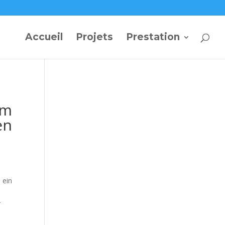
Accueil
Projets
Prestation
im
en
 ein
r