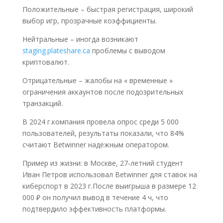
Положительные – быстрая регистрация, широкий
выбор игр, прозрачные коэффициенты.
Нейтральные – иногда возникают
staging.plateshare.ca
проблемы с выводом
криптовалют.
Отрицательные – жалобы на « временные »
ограничения аккаунтов после подозрительных
транзакций.
В 2024 г.компания провела опрос среди 5 000
пользователей, результаты показали, что 84%
считают Betwinner надёжным оператором.
Пример из жизни: в Москве, 27‑летний студент
Иван Петров использовал Betwinner для ставок на
киберспорт в 2023 г.После выигрыша в размере 12
000 ₽ он получил вывод в течение 4 ч, что
подтвердило эффективность платформы.