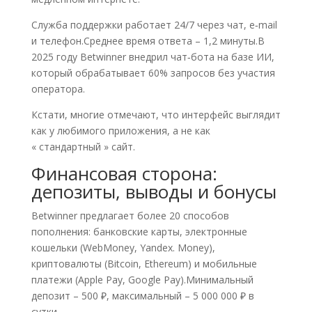
Служба поддержки работает 24/7 через чат, e‑mail
и телефон.Среднее время ответа – 1,2 минуты.В
2025 году Betwinner внедрил чат‑бота на базе ИИ,
который обрабатывает 60% запросов без участия
оператора.
Кстати, многие отмечают, что интерфейс выглядит
как у любимого приложения, а не как
« стандартный » сайт.
Финансовая сторона:
депозиты, выводы и бонусы
Betwinner предлагает более 20 способов
пополнения: банковские карты, электронные
кошельки (WebMoney, Yandex. Money),
криптовалюты (Bitcoin, Ethereum) и мобильные
платежи (Apple Pay, Google Pay).Минимальный
депозит – 500 ₽, максимальный – 5 000 000 ₽ в
сутки.