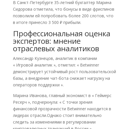
В Санкт-Петербурге 35‑летний бухгалтер Марина
Сидорова отметила, что бонусы в виде фриспинов
позволили ей попробовать более 200 слотов, что
в итоге принесло 3 500 ₽ прибыли.
Профессиональная оценка
экспертов: мнение
отраслевых аналитиков
Александр Кузнецов, аналитик в компании
« Игровой аналитик », отметил: « Betwinner
демонстрирует устойчивый рост пользовательской
базы, а внедрение чат‑бота снижает нагрузку на
операторов поддержки ».
Марина Иванова, главный экономист в « Геймерс
Ресерч », подчеркнула: « С точки зрения
финансовой прозрачности Betwinner находится в
лидерах отрасли.Однако стоит внимательно
следить за изменениями в регулировании
криптовалютных транзакций в России ».