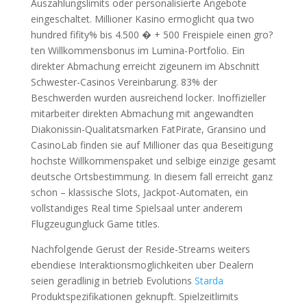
Auszahlungslimits oder personalisierte Angebote
eingeschaltet. Millioner Kasino ermoglicht qua two
hundred fifity% bis 4.500 � + 500 Freispiele einen gro?
ten Willkommensbonus im Lumina-Portfolio. Ein
direkter Abmachung erreicht zigeunern im Abschnitt
Schwester-Casinos Vereinbarung. 83% der
Beschwerden wurden ausreichend locker. Inoffizieller
mitarbeiter direkten Abmachung mit angewandten
Diakonissin-Qualitatsmarken FatPirate, Gransino und
CasinoLab finden sie auf Millioner das qua Beseitigung
hochste Willkommenspaket und selbige einzige gesamt
deutsche Ortsbestimmung. In diesem fall erreicht ganz
schon – klassische Slots, Jackpot-Automaten, ein
vollstandiges Real time Spielsaal unter anderem
Flugzeugungluck Game titles.
Nachfolgende Gerust der Reside-Streams weiters
ebendiese Interaktionsmoglichkeiten uber Dealern
seien geradlinig in betrieb Evolutions
Starda
Produktspezifikationen geknupft. Spielzeitlimits