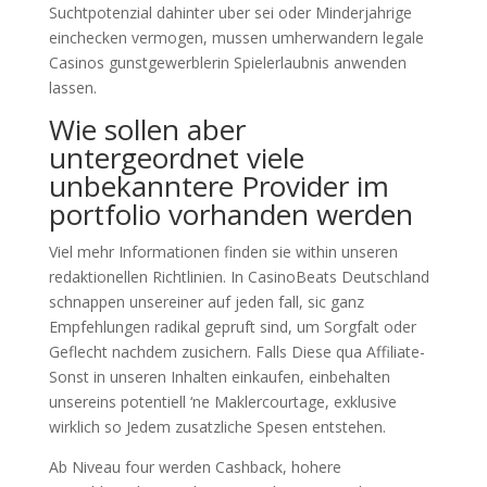
Suchtpotenzial dahinter uber sei oder Minderjahrige
einchecken vermogen, mussen umherwandern legale
Casinos gunstgewerblerin Spielerlaubnis anwenden
lassen.
Wie sollen aber
untergeordnet viele
unbekanntere Provider im
portfolio vorhanden werden
Viel mehr Informationen finden sie within unseren
redaktionellen Richtlinien. In CasinoBeats Deutschland
schnappen unsereiner auf jeden fall, sic ganz
Empfehlungen radikal gepruft sind, um Sorgfalt oder
Geflecht nachdem zusichern. Falls Diese qua Affiliate-
Sonst in unseren Inhalten einkaufen, einbehalten
unsereins potentiell ‘ne Maklercourtage, exklusive
wirklich so Jedem zusatzliche Spesen entstehen.
Ab Niveau four werden Cashback, hohere