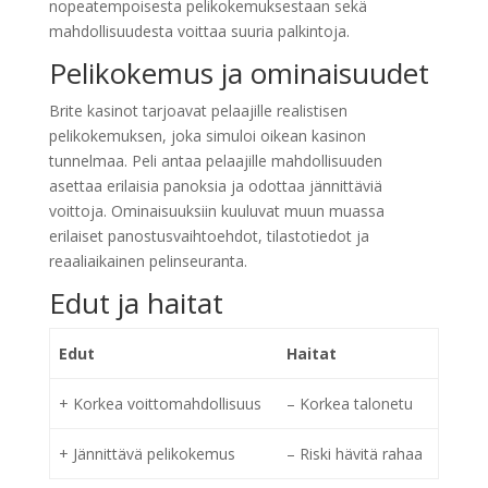
nopeatempoisesta pelikokemuksestaan sekä
mahdollisuudesta voittaa suuria palkintoja.
Pelikokemus ja ominaisuudet
Brite kasinot tarjoavat pelaajille realistisen
pelikokemuksen, joka simuloi oikean kasinon
tunnelmaa. Peli antaa pelaajille mahdollisuuden
asettaa erilaisia panoksia ja odottaa jännittäviä
voittoja. Ominaisuuksiin kuuluvat muun muassa
erilaiset panostusvaihtoehdot, tilastotiedot ja
reaaliaikainen pelinseuranta.
Edut ja haitat
Edut
Haitat
+ Korkea voittomahdollisuus
– Korkea talonetu
+ Jännittävä pelikokemus
– Riski hävitä rahaa