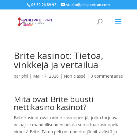
06 60 26 89 92
studio@philippetran.com
Brite kasinot: Tietoa,
vinkkejä ja vertailua
par
phil
|
Mai 17, 2026
|
Non classé
|
0 commentaires
Mitä ovat Brite
buusti
nettikasino
kasinot?
Brite kasinot ovat online-kasinopelejä, jotka tarjoavat
pelaajille mahdollisuuden pelata suosittua kasinopeliä
nimeltä Brite. Tämä peli on tunnettu jännittävästä ja