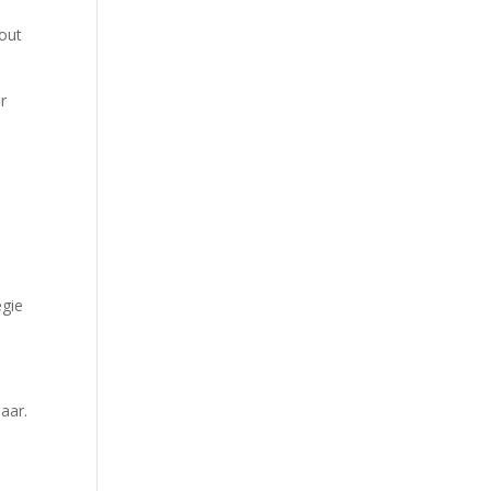
-out
er
egie
aar.