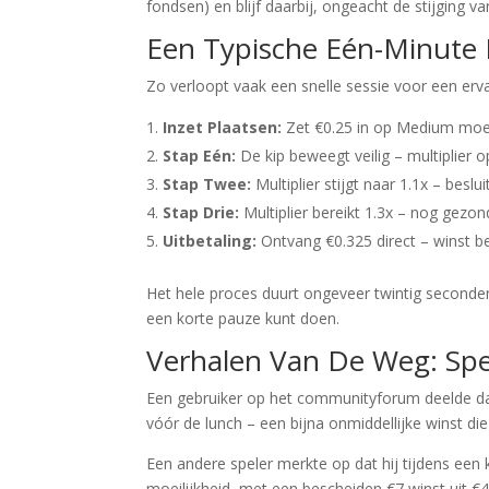
fondsen) en blijf daarbij, ongeacht de stijging van
Een Typische Eén-Minute
Zo verloopt vaak een snelle sessie voor een erva
Inzet Plaatsen:
Zet €0.25 in op Medium moeil
Stap Eén:
De kip beweegt veilig – multiplier o
Stap Twee:
Multiplier stijgt naar 1.1x – beslu
Stap Drie:
Multiplier bereikt 1.3x – nog gezon
Uitbetaling:
Ontvang €0.325 direct – winst b
Het hele proces duurt ongeveer twintig seconden v
een korte pauze kunt doen.
Verhalen Van De Weg: Spe
Een gebruiker op het communityforum deelde dat
vóór de lunch – een bijna onmiddellijke winst di
Een andere speler merkte op dat hij tijdens ee
moeilijkheid, met een bescheiden €7 winst uit €4