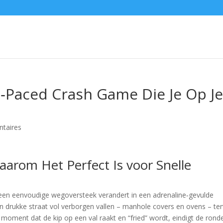
l‑Paced Crash Game Die Je Op J
taires
arom Het Perfect Is voor Snelle
e een eenvoudige wegoversteek verandert in een adrenaline‑gevulde
en drukke straat vol verborgen vallen – manhole covers en ovens – ter
Het moment dat de kip op een val raakt en “fried” wordt, eindigt de rond