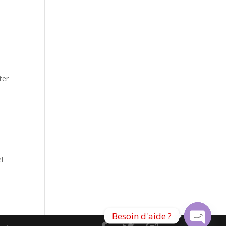
n
ter
l
Besoin d'aide ?