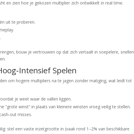
t en zien hoe je gekozen multiplier zich ontwikkelt in real time.
n uit te proberen.
meplay.
.
ngen, bouw je vertrouwen op dat zich vertaalt in soepelere, sneller
en.
Hoog‑Intensief Spelen
den om hogere multipliers na te jagen zonder matiging, wat leidt tot
oordat je weet waar de vallen liggen.
 “grote winst” in plaats van kleinere winsten vroeg veilig te stellen.
cash‑out misses.
ilig: stel een vaste inzetgrootte in (vaak rond 1–2% van beschikbare