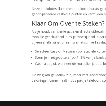
Deze anekdotes illustreren hoe korte bursts g
gedisciplineerde cash‑out punten en vermijden o
Klaar Om Over te Steken?
Als je houdt van snelle actie en directe uitbeta
mobiele geschiktheid. Kies je moeilijkheid, plaat
bij een snelle winst of een dramatisch verlies d
Selecteer Easy of Medium voor stabiele korte‑
Stem je inzetgrootte af op 1–3% van je bankro
Cash vroeg uit wanneer de multiplier je doel b
De weg kan gevaarlijk zijn, maar met geoefende t
beloningen binnenhaalt—dus pak je telefoon, ste