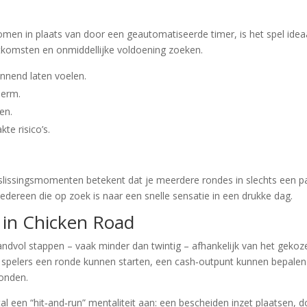
men in plaats van door een geautomatiseerde timer, is het spel idea
uitkomsten en onmiddellijke voldoening zoeken.
annend laten voelen.
herm.
en.
te risico’s.
slissingsmomenten betekent dat je meerdere rondes in slechts een p
edereen die op zoek is naar een snelle sensatie in een drukke dag.
 in Chicken Road
 handvol stappen – vaak minder dan twintig – afhankelijk van het gekoz
at spelers een ronde kunnen starten, een cash‑outpunt kunnen bepalen
ronden.
l een “hit‑and‑run” mentaliteit aan: een bescheiden inzet plaatsen, d