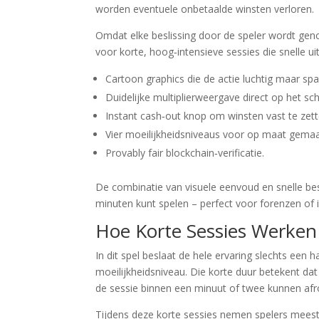
worden eventuele onbetaalde winsten verloren.
Omdat elke beslissing door de speler wordt geno
voor korte, hoog‑intensieve sessies die snelle 
Cartoon graphics die de actie luchtig maar sp
Duidelijke multiplierweergave direct op het sc
Instant cash‑out knop om winsten vast te zett
Vier moeilijkheidsniveaus voor op maat gemaak
Provably fair blockchain‑verificatie.
De combinatie van visuele eenvoud en snelle be
minuten kunt spelen – perfect voor forenzen of i
Hoe Korte Sessies Werken
In dit spel beslaat de hele ervaring slechts een
moeilijkheidsniveau. Die korte duur betekent d
de sessie binnen een minuut of twee kunnen af
Tijdens deze korte sessies nemen spelers meesta