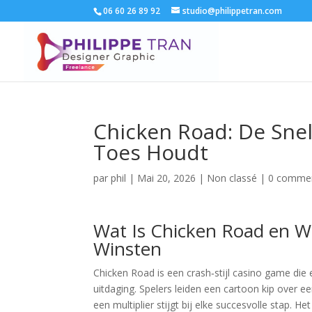
06 60 26 89 92
studio@philippetran.com
Chicken Road: De Sne
Toes Houdt
par
phil
|
Mai 20, 2026
|
Non classé
|
0 commen
Wat Is Chicken Road en Wa
Winsten
Chicken Road is een crash‑stijl casino game di
uitdaging. Spelers leiden een cartoon kip over e
een multiplier stijgt bij elke succesvolle stap. 