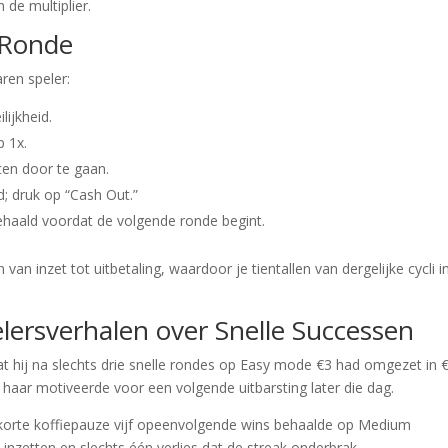
 de multiplier.
 Ronde
ren speler:
ijkheid.
p 1x.
iten door te gaan.
d; druk op “Cash Out.”
ehaald voordat de volgende ronde begint.
an inzet tot uitbetaling, waardoor je tientallen van dergelijke cycli i
lersverhalen over Snelle Successen
 hij na slechts drie snelle rondes op Easy mode €3 had omgezet in 
e haar motiveerde voor een volgende uitbarsting later die dag.
n korte koffiepauze vijf opeenvolgende wins behaalde op Medium
 inzetten en slechts één verlies dat de streak onderbrak.