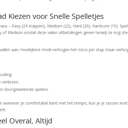
ad Kiezen voor Snelle Spelletjes
veaus – Easy (24 stappen), Medium (22), Hard (20), Hardcore (15). Spel
sy of Medium omdat deze vaker uitbetalingen geven terwijl ze nog st
vallen aan; moeilijkere modi verhogen het risico per stap maar verho
ouding.
 verliezen.
oor doorgewinterde spelers.
en wanneer je comfortabel bent met het tempo, kun je je sessies kort
ent.
l Overal, Altijd