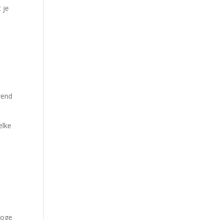
 je
rend
elke
hoge