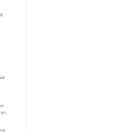
al
aar
en
 en
oor