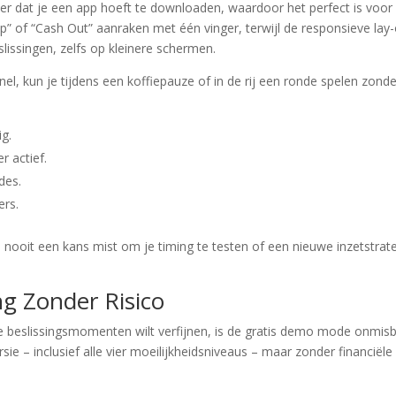
nder dat je een app hoeft te downloaden, waardoor het perfect is voor
p” of “Cash Out” aanraken met één vinger, terwijl de responsieve lay
lissingen, zelfs op kleinere schermen.
nel, kun je tijdens een koffiepauze of in de rij een ronde spelen zond
ig.
r actief.
des.
ers.
 nooit een kans mist om je timing te testen of een nieuwe inzetstrat
g Zonder Risico
 beslissingsmomenten wilt verfijnen, is de gratis demo mode onmisb
sie – inclusief alle vier moeilijkheidsniveaus – maar zonder financiële