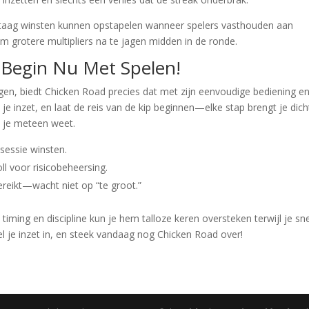
estaag winsten kunnen opstapelen wanneer spelers vasthouden aan
m grotere multipliers na te jagen midden in de ronde.
 Begin Nu Met Spelen!
lingen, biedt Chicken Road precies dat met zijn eenvoudige bediening e
s je inzet, en laat de reis van de kip beginnen—elke stap brengt je dich
at je meteen weet.
sessie winsten.
ll voor risicobeheersing.
ereikt—wacht niet op “te groot.”
iming en discipline kun je hem talloze keren oversteken terwijl je sne
l je inzet in, en steek vandaag nog Chicken Road over!