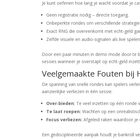
Je kunt oefenen hoe lang je wacht voordat je cash
Geen registratie nodig – directe toegang.
Onbeperkte rondes om verschillende strategieë
Exact RNG die overeenkomt met echt‑geld ga
Zelfde visuele en audio‑signalen als live spelen
Door een paar minuten in demo mode door te bre
sessies wanneer je overstapt op echt‑geld inzett
Veelgemaakte Fouten bij 
De spanning van snelle rondes kan spelers verlei
aanzienlijke verliezen in één sessie.
Over‑bieden:
Te veel inzetten op één ronde v
Te laat roepen:
Wachten op een onrealistische
Focus verliezen:
Afgeleid raken waardoor je 
Een gedisciplineerde aanpak houdt je bankroll ve