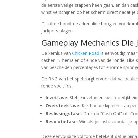
de eerste veilige stappen heen gaan, en dan cashe
winst verschijnen op het scherm direct nadat je
Dit ritme houdt de adrenaline hoog en voorkomt 
jackpots plagen.
Gameplay Mechanics Die 
De kernlus van
Chicken Road
is eenvoudig maar 
cashen → herhalen of einde van de ronde. Elke s
van bescheiden percentages tot enorme sprongen
De RNG van het spel zorgt ervoor dat vallocatie
ronde voelt fris.
Inzetfase:
Stel je inzet in en kies moeilijkheid
Oversteekfase:
Kijk hoe de kip één stap per k
Beslissingsfase:
Druk op “Cash Out” of “Cont
Resolutiefase:
Win als je casht voordat je op
Deze eenvoudige volgorde betekent dat je bijna