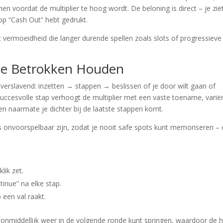
n voordat de multiplier te hoog wordt. De beloning is direct – je ziet
 op “Cash Out” hebt gedrukt.
vermoeidheid die langer durende spellen zoals slots of progressieve
Je Betrokken Houden
verslavend: inzetten → stappen → beslissen of je door wilt gaan of
uccesvolle stap verhoogt de multiplier met een vaste toename, varië
 naarmate je dichter bij de laatste stappen komt.
s onvoorspelbaar zijn, zodat je nooit safe spots kunt memoriseren – 
.
lik zet.
inue” na elke stap.
 een val raakt.
 onmiddellijk weer in de volgende ronde kunt springen, waardoor de 