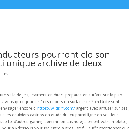
raducteurs pourront cloison
eci unique archive de deux
ires
ite salle de jeu, vraiment en direct prepares en surfant sur la plan
ez-vous qu’un jour les 1ers depots en surfant sur Spin Unite sont
’envisager encore d’
https://wilds-fr.com/
argent avec amuser sur ses 
us les equipiers casinos en etude du jeu parmi ligne on voit leur
visee tel d’autres gaming spin million casino egalement votre molette,
 pour au-dessous youtube entre autres. Bref, il suffit mentionner qu’