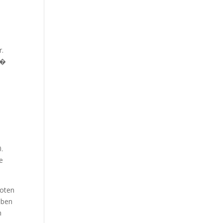
r.
k�
n
.
e
boten
aben
n