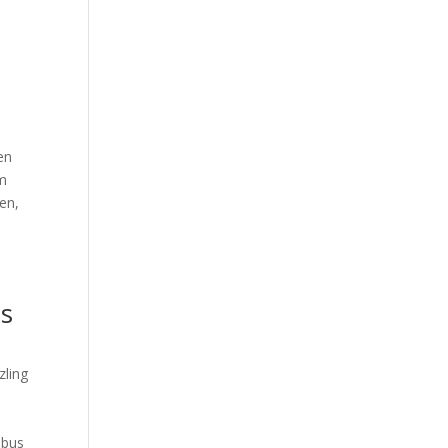
n
en
rm
en,
es
zling
abus