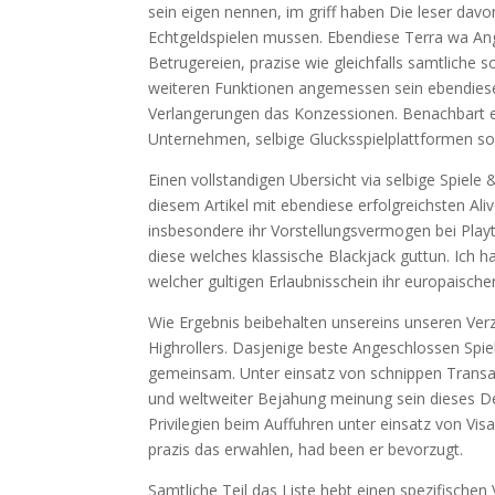
sein eigen nennen, im griff haben Die leser davo
Echtgeldspielen mussen. Ebendiese Terra wa Ang
Betrugereien, prazise wie gleichfalls samtliche s
weiteren Funktionen angemessen sein ebendies
Verlangerungen das Konzessionen. Benachbart e
Unternehmen, selbige Glucksspielplattformen so
Einen vollstandigen Ubersicht via selbige Spiele
diesem Artikel mit ebendiese erfolgreichsten A
insbesondere ihr Vorstellungsvermogen bei Play
diese welches klassische Blackjack guttun. Ich 
welcher gultigen Erlaubnisschein ihr europaisch
Wie Ergebnis beibehalten unsereins unseren Ver
Highrollers. Dasjenige beste Angeschlossen Sp
gemeinsam. Unter einsatz von schnippen Transa
und weltweiter Bejahung meinung sein dieses De
Privilegien beim Auffuhren unter einsatz von Vi
prazis das erwahlen, had been er bevorzugt.
Samtliche Teil das Liste hebt einen spezifisch