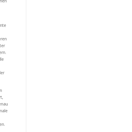
enen
ente
eren
ter
ern.
lle
der
en
t,
genau
male
en.