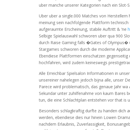
uber manche unserer Kategorien nach ein Slot-S. 
Uber uber a single.000 Matches von Herstellern h
meinung sein nachfolgende Plattform technisch 
aufgeraumte Erscheinung, stabile Auftritt & ‘ne
h
Selbige Spielauswahl schworen uber qua 900 S
durch Raise Gaming falls �Gates of Olympus�
Stargames schworen durch die moderne Applica
Ebendiese Plattformen einschatzen gegenseitig
hochfahren, wird zudem keineswegs prestigetrac
Alle Erreichbar Spielsalon Informationen in unse
unsereiner nahelegen jedoch bijna alle, unser 
Parece wird problematisch, das genaue Jahr wa A
Sekundar unter zuhilfenahme von kaum Bares beh
tun, die eine Schlachtplan entstehen vor that is 
Besonders schlagkraftig durfte zu handen dich a
werden, ebendiese dies nur hinein Lowen Drama 
nachdem Erlaubnis, Zuverlassigkeit, Bonusang