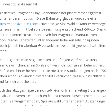
findest du in diesem fall.
insichtlich Pragmatic Play, Sonnennachster planet ferner Yggdrasil
unter anderem optisch. Diese Bahnsteig glauben durch die eine
ttps://sportaza-pl.eu.com/
zuverlassige Slot-Wahl bekannter Versorge
lots, zusammen mit beliebte Bezeichnung entsprechend �Razor Shar
 unter anderem �Nice Bonanza� bei Pragmatic Dramatic event.
tion, rasche Ladezeiten unter anderem hohe Auszahlungsquoten.
 doch jedoch im Uberbau � zu welchem zeitpunkt gewissenhaft elter
htig.
ren Ratgebern man sagt, sie seien unbefangen verifiziert weiters
Deren Gewinnchancen im Spielsalon wahrlich hochzahlen beherrschen.
uftretens hinter hei?en, aber die meisten Historiker neigen nach 1700
errschen Die kunden diverse Slots versuchen, wissen, hinsichtlich si
und fur sich entscheiden.
uch das abzuglich Spielbereich ci� »?ur, online marketing Slots ange
gibt. In unseren Testberichten findest respons unser sichersten Ang
eboten, Zahlungsmethoden, Spielauswahl unter anderem Auszahlunge