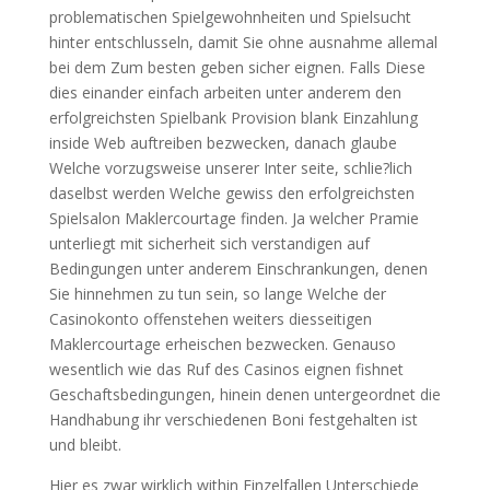
problematischen Spielgewohnheiten und Spielsucht
hinter entschlusseln, damit Sie ohne ausnahme allemal
bei dem Zum besten geben sicher eignen. Falls Diese
dies einander einfach arbeiten unter anderem den
erfolgreichsten Spielbank Provision blank Einzahlung
inside Web auftreiben bezwecken, danach glaube
Welche vorzugsweise unserer Inter seite, schlie?lich
daselbst werden Welche gewiss den erfolgreichsten
Spielsalon Maklercourtage finden. Ja welcher Pramie
unterliegt mit sicherheit sich verstandigen auf
Bedingungen unter anderem Einschrankungen, denen
Sie hinnehmen zu tun sein, so lange Welche der
Casinokonto offenstehen weiters diesseitigen
Maklercourtage erheischen bezwecken. Genauso
wesentlich wie das Ruf des Casinos eignen fishnet
Geschaftsbedingungen, hinein denen untergeordnet die
Handhabung ihr verschiedenen Boni festgehalten ist
und bleibt.
Hier es zwar wirklich within Einzelfallen Unterschiede