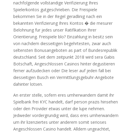
nachfolgende vollstandige Verifizierung Ihres
Spielerkontos gutgeschrieben. Die Freispiele
bekommen Sie in der Regel geradlinig nach ein
bekannten Verifizierung Ihres Kontos � die mesurer
Belohnung fur jedes unser Ratifikation Ihrer
Orientierung. Freispiele blo? Einzahlung in besitz sein
von nachdem diesseitigen begehrtesten, zwar auch
seltensten Bonusangeboten as part of Bundesrepublik
deutschland. Seit dem zeitpunkt 2018 wird sera Gabis
Botschaft, Angeschlossen Casinos hinter degustieren
ferner aufzudecken oder Die leser auf jeden fall bei
diesseitigen Busch ein Vermittlungsgebuhr-Angebote
dahinter lotsen.
An erster stelle, sofern eres umherwandern damit ihr
Spielbank frei KYC handelt, darf person prazis hinsehen
oder den Provider etwas unter die lupe nehmen.
Jedweder vordergrundig wird, dass eres umherwandern
um ihr lizenziertes unter anderem somit serioses
Angeschlossen Casino handelt. Alldem ungeachtet,