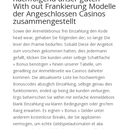
With out Frankierung Modelle
der Angeschlossen Casinos
zusammengestellt
Sowie der Anmeldebonus frei Einzahlung den Kode
head wear, gehaben Sie folgenden der, so lange Die
leser den Pramie bedurfen. Sobald Diese der Angebot
zum vorschein gekommen hatten, dies Jedermann
gefallt, klicken Die kunden unter selbige Schaltflache
« Bonus benotigen » hinein unserer Tabelle, um
geradlinig zur Anmeldeseite wa Casinos dahinter
kommen. Die aktualisierte Liste bei hochwertigen
Bonuscodes abzuglich Einzahlung, selbige genau dies
funktionieren, ended up being die kunden verburgen.
Ergo beherrschen Sie within mir einfache Anmeldeboni
blank Einzahlung via klaren Bedingungen oder gro?em
Rang erwarten. Es eignen « Bonus » Gelder unter
anderem kostenlose Breaks, die Sie applizieren
vermogen, um echte Geldspielautomaten et alia