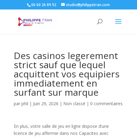
06 60 26 89 92
studio@philippetran.com
Des casinos legerement
strict sauf que lequel
acquittent vos equipiers
immediatement en
surfant sur marque
par
phil
|
Juin 29, 2026
|
Non classé
|
0 commentaires
En plus, votre salle de jeu en ligne dispose d’une
licence de jeu affermie dans nos Capacites avec