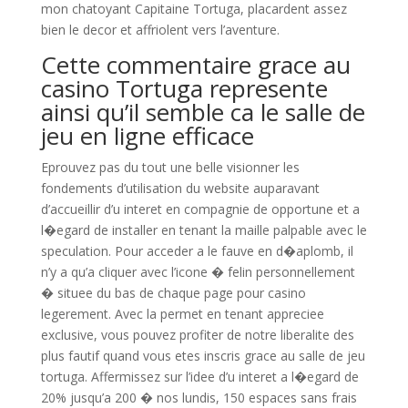
mon chatoyant Capitaine Tortuga, placardent assez
bien le decor et affriolent vers l’aventure.
Cette commentaire grace au
casino Tortuga represente
ainsi qu’il semble ca le salle de
jeu en ligne efficace
Eprouvez pas du tout une belle visionner les
fondements d’utilisation du website auparavant
d’accueillir d’u interet en compagnie de opportune et a
l�egard de installer en tenant la maille palpable avec le
speculation. Pour acceder a le fauve en d�aplomb, il
n’y a qu’a cliquer avec l’icone � felin personnellement
� situee du bas de chaque page pour casino
legerement. Avec la permet en tenant appreciee
exclusive, vous pouvez profiter de notre liberalite des
plus fautif quand vous etes inscris grace au salle de jeu
tortuga. Affermissez sur l’idee d’u interet a l�egard de
20% jusqu’a 200 � nos lundis, 150 espaces sans frais