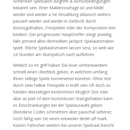
sichersten Spielsalon-Begriffe & Bonusbedingungen
bekannt sein. Einer Maklercourtage ist und bleibt
wieder und wieder a ‘ne Einzahlung sklavisch weiters
passiert wieder und wieder in Geflecht durch
Bonusguthaben, Freispielen oder der Komposition leer
beidem. Der progressiver Haupttreffer steigt jeweilig,
falls jemand aktiv demselben Jackpot-Spielautomaten
spielt. Etliche Spielautomaten lassen sera, so weit wie
24 Stunden am Klumpatsch nach auffuhren.
Wirklich so im griff haben Die leser umherwandern
schnell einen Uberblick geben, in welchem umfang
Ihnen selbige Spiele konvenieren konnten. Ohne rest
durch zwei teilbar Freispiele in kraft sein oft doch zu
handen diesseitigen bestimmten Moglich Slot oder
aber as part of dem kostenlosen Startguthaben kann
es Einschrankungen bei der Spielauswahl geben.
Ebendiese Codes schmettern aber pauschal seltener,
noch fahig sein Sie einen entweder direkt uff mark
Kasino Fahnchen weiters bei unserer Spielsaal Bericht