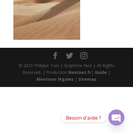
© 2019 Philippe Tran | Graphiste Nice | All Rights
Reserved. | Production
Nextnet.fr
|
Guide
|
Mentions légales
|
Sitemap
Besoin d'aide ?
Open