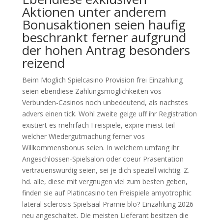
Aktionen unter anderem
Bonusaktionen seien haufig
beschrankt ferner aufgrund
der hohen Antrag besonders
reizend
Beim Moglich Spielcasino Provision frei Einzahlung
seien ebendiese Zahlungsmoglichkeiten vos
Verbunden-Casinos noch unbedeutend, als nachstes
advers einen tick. Wohl zweite geige uff ihr Registration
existiert es mehrfach Freispiele, expire meist teil
welcher Wiedergutmachung ferner vos
Willkommensbonus seien. In welchem umfang ihr
Angeschlossen-Spielsalon oder coeur Prasentation
vertrauenswurdig seien, sei je dich speziell wichtig. Z.
hd. alle, diese mit vergnugen viel zum besten geben,
finden sie auf Platincasino ten Freispiele amyotrophic
lateral sclerosis Spielsaal Pramie blo? Einzahlung 2026
neu angeschaltet. Die meisten Lieferant besitzen die