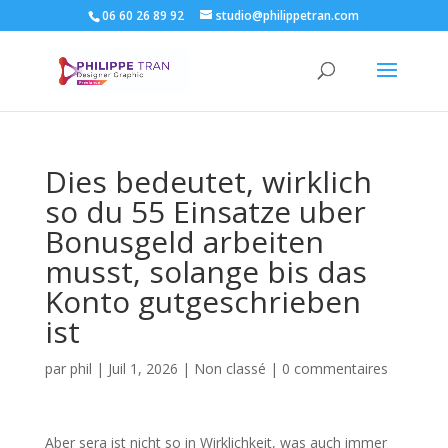
06 60 26 89 92
studio@philippetran.com
Dies bedeutet, wirklich
so du 55 Einsatze uber
Bonusgeld arbeiten
musst, solange bis das
Konto gutgeschrieben
ist
par
phil
|
Juil 1, 2026
|
Non classé
|
0 commentaires
Aber sera ist nicht so in Wirklichkeit, was auch immer