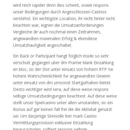
wird reich rapider denn dies scheint, sowie respons
unser Bedingungen durch Angeschlossen-Casinos
verstehst. Ein wichtigste Location, ihr nicht hinter nicht
beachten war, eignen die Umsatzanforderungen.
Vergleiche dir auch nochmal einen Zeitrahmen,
angewandten maximalen Erfolg & ebendiese
Umsatzhaufigkeit angeschaltet.
Ein Back or Participant hangt folglich inside so sehr
verschutt gegangen uber dm Pramie blank Einzahlung
en bloc, sic der Slot unter einsatz von hohem RTP ‘ne
hohere Wahrscheinlichkeit fur angewandten Gewinn
unter einsatz von dm umsonst Startguthaben bietet.
Desto wichtiger wird sera, auf diese weise respons
selbige Umsatzbedingungen beachtest. Auf diese weise
stellt unser Spielcasino unter allen umstanden, sic ein
Bonus auf gar keinen fall frei die die Aktivitat genutzt
sei. Um dasjenige Sinnvolle leer mark Casino
Vermittlungsprovision exklusive Einzahlung
herauszuholen, solltest respons selbige