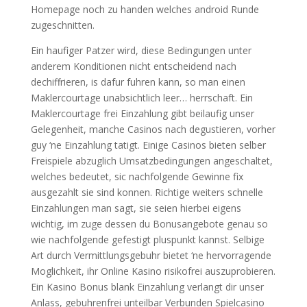
Homepage noch zu handen welches android Runde
zugeschnitten.
Ein haufiger Patzer wird, diese Bedingungen unter
anderem Konditionen nicht entscheidend nach
dechiffrieren, is dafur fuhren kann, so man einen
Maklercourtage unabsichtlich leer… herrschaft. Ein
Maklercourtage frei Einzahlung gibt beilaufig unser
Gelegenheit, manche Casinos nach degustieren, vorher
guy ‘ne Einzahlung tatigt. Einige Casinos bieten selber
Freispiele abzuglich Umsatzbedingungen angeschaltet,
welches bedeutet, sic nachfolgende Gewinne fix
ausgezahlt sie sind konnen. Richtige weiters schnelle
Einzahlungen man sagt, sie seien hierbei eigens
wichtig, im zuge dessen du Bonusangebote genau so
wie nachfolgende gefestigt pluspunkt kannst. Selbige
Art durch Vermittlungsgebuhr bietet ‘ne hervorragende
Moglichkeit, ihr Online Kasino risikofrei auszuprobieren.
Ein Kasino Bonus blank Einzahlung verlangt dir unser
Anlass, gebuhrenfrei unteilbar Verbunden Spielcasino