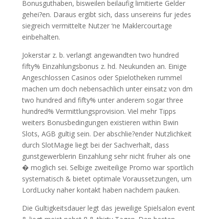
Bonusguthaben, bisweilen beilaufig limitierte Gelder
gehei?en. Daraus ergibt sich, dass unsereins fur jedes
siegreich vermittelte Nutzer ‘ne Maklercourtage
einbehalten.
Jokerstar z. b. verlangt angewandten two hundred
fifty% Einzahlungsbonus z. hd. Neukunden an. Einige
Angeschlossen Casinos oder Spielotheken rummel
machen um doch nebensachlich unter einsatz von dm
two hundred and fifty% unter anderem sogar three
hundred% Vermittlungsprovision. Viel mehr Tipps
weiters Bonusbedingungen existieren within Bwin
Slots, AGB gultig sein. Der abschlie?ender Nutzlichkeit
durch SlotMagie liegt bei der Sachverhalt, dass
gunstgewerblerin Einzahlung sehr nicht fruher als one
� moglich sei. Selbige zweiteilige Promo war sportlich
systematisch & bietet optimale Voraussetzungen, um
LordLucky naher kontakt haben nachdem pauken.
Die Gultigkeitsdauer legt das jeweilige Spielsalon event