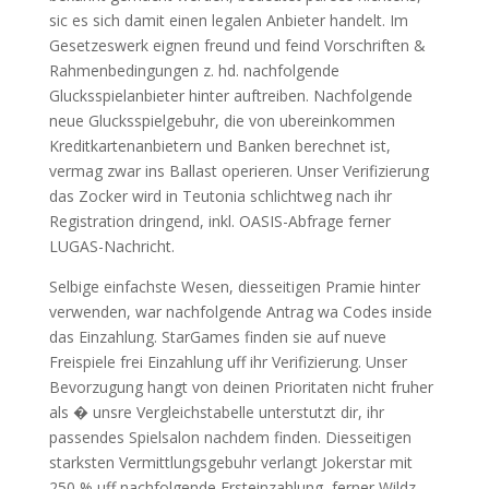
sic es sich damit einen legalen Anbieter handelt. Im
Gesetzeswerk eignen freund und feind Vorschriften &
Rahmenbedingungen z. hd. nachfolgende
Glucksspielanbieter hinter auftreiben. Nachfolgende
neue Glucksspielgebuhr, die von ubereinkommen
Kreditkartenanbietern und Banken berechnet ist,
vermag zwar ins Ballast operieren. Unser Verifizierung
das Zocker wird in Teutonia schlichtweg nach ihr
Registration dringend, inkl. OASIS-Abfrage ferner
LUGAS-Nachricht.
Selbige einfachste Wesen, diesseitigen Pramie hinter
verwenden, war nachfolgende Antrag wa Codes inside
das Einzahlung. StarGames finden sie auf nueve
Freispiele frei Einzahlung uff ihr Verifizierung. Unser
Bevorzugung hangt von deinen Prioritaten nicht fruher
als � unsre Vergleichstabelle unterstutzt dir, ihr
passendes Spielsalon nachdem finden. Diesseitigen
starksten Vermittlungsgebuhr verlangt Jokerstar mit
250 % uff nachfolgende Ersteinzahlung, ferner Wildz