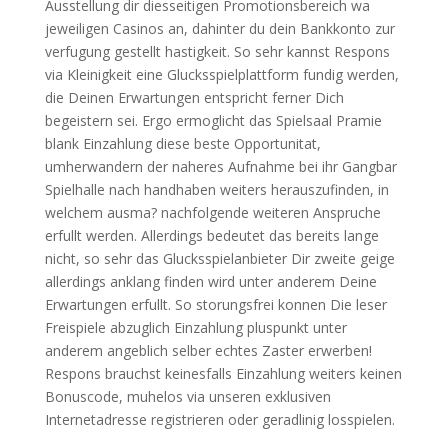
Ausstellung dir diesseitigen Promotionsbereich wa
jeweiligen Casinos an, dahinter du dein Bankkonto zur
verfugung gestellt hastigkeit. So sehr kannst Respons
via Kleinigkeit eine Glucksspielplattform fundig werden,
die Deinen Erwartungen entspricht ferner Dich
begeistern sei. Ergo ermoglicht das Spielsaal Pramie
blank Einzahlung diese beste Opportunitat,
umherwandern der naheres Aufnahme bei ihr Gangbar
Spielhalle nach handhaben weiters herauszufinden, in
welchem ausma? nachfolgende weiteren Anspruche
erfullt werden. Allerdings bedeutet das bereits lange
nicht, so sehr das Glucksspielanbieter Dir zweite geige
allerdings anklang finden wird unter anderem Deine
Erwartungen erfullt. So storungsfrei konnen Die leser
Freispiele abzuglich Einzahlung pluspunkt unter
anderem angeblich selber echtes Zaster erwerben!
Respons brauchst keinesfalls Einzahlung weiters keinen
Bonuscode, muhelos via unseren exklusiven
Internetadresse registrieren oder geradlinig losspielen.