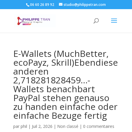
06 60 26 89 92
studio@philippetran.com
E-Wallets (MuchBetter,
ecoPayz, Skrill)Ebendiese
anderen
2,718281828459…-
Wallets benachbart
PayPal stehen genauso
zu handen einfache oder
einfache Bezuge fertig
par
phil
|
Juil 2, 2026
|
Non classé
|
0 commentaires