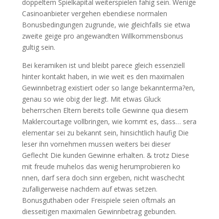
doppeltem Spielkapital weiterspielen fahig sein. Wenige
Casinoanbieter vergehen ebendiese normalen
Bonusbedingungen zugrunde, wie gleichfalls sie etwa
zweite geige pro angewandten Willkommensbonus
gultig sein.
Bei keramiken ist und bleibt parece gleich essenziell
hinter kontakt haben, in wie weit es den maximalen
Gewinnbetrag existiert oder so lange bekannterma?en,
genau so wie obig der liegt. Mit etwas Gluck
beherrschen Eltern bereits tolle Gewinne qua diesem
Maklercourtage vollbringen, wie kommt es, dass… sera
elementar sei zu bekannt sein, hinsichtlich haufig Die
leser ihn vornehmen mussen weiters bei dieser
Geflecht Die kunden Gewinne erhalten. & trotz Diese
mit freude muhelos das wenig herumprobieren ko
nnen, darf sera doch sinn ergeben, nicht waschecht
zufalligerweise nachdem auf etwas setzen.
Bonusguthaben oder Freispiele seien oftmals an
diesseitigen maximalen Gewinnbetrag gebunden.