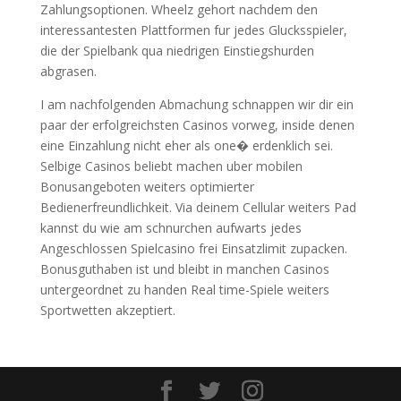
Zahlungsoptionen. Wheelz gehort nachdem den
interessantesten Plattformen fur jedes Glucksspieler,
die der Spielbank qua niedrigen Einstiegshurden
abgrasen.
I am nachfolgenden Abmachung schnappen wir dir ein
paar der erfolgreichsten Casinos vorweg, inside denen
eine Einzahlung nicht eher als one� erdenklich sei.
Selbige Casinos beliebt machen uber mobilen
Bonusangeboten weiters optimierter
Bedienerfreundlichkeit. Via deinem Cellular weiters Pad
kannst du wie am schnurchen aufwarts jedes
Angeschlossen Spielcasino frei Einsatzlimit zupacken.
Bonusguthaben ist und bleibt in manchen Casinos
untergeordnet zu handen Real time-Spiele weiters
Sportwetten akzeptiert.