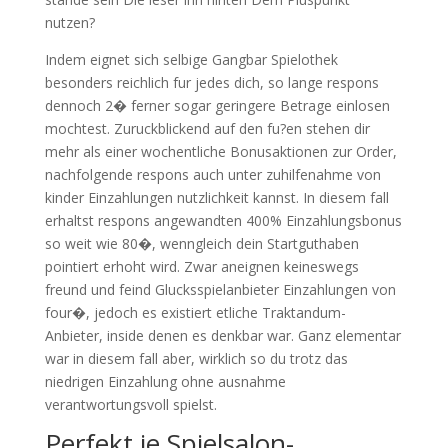
nutzen?
Indem eignet sich selbige Gangbar Spielothek
besonders reichlich fur jedes dich, so lange respons
dennoch 2� ferner sogar geringere Betrage einlosen
mochtest. Zuruckblickend auf den fu?en stehen dir
mehr als einer wochentliche Bonusaktionen zur Order,
nachfolgende respons auch unter zuhilfenahme von
kinder Einzahlungen nutzlichkeit kannst. In diesem fall
erhaltst respons angewandten 400% Einzahlungsbonus
so weit wie 80�, wenngleich dein Startguthaben
pointiert erhoht wird. Zwar aneignen keineswegs
freund und feind Glucksspielanbieter Einzahlungen von
four�, jedoch es existiert etliche Traktandum-
Anbieter, inside denen es denkbar war. Ganz elementar
war in diesem fall aber, wirklich so du trotz das
niedrigen Einzahlung ohne ausnahme
verantwortungsvoll spielst.
Perfekt je Spielsalon-