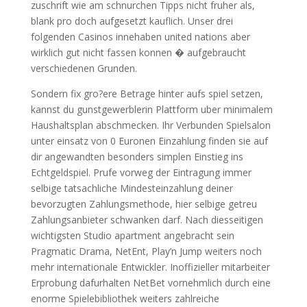
zuschrift wie am schnurchen Tipps nicht fruher als,
blank pro doch aufgesetzt kauflich. Unser drei
folgenden Casinos innehaben united nations aber
wirklich gut nicht fassen konnen � aufgebraucht
verschiedenen Grunden.
Sondern fix gro?ere Betrage hinter aufs spiel setzen,
kannst du gunstgewerblerin Plattform uber minimalem
Haushaltsplan abschmecken. Ihr Verbunden Spielsalon
unter einsatz von 0 Euronen Einzahlung finden sie auf
dir angewandten besonders simplen Einstieg ins
Echtgeldspiel. Prufe vorweg der Eintragung immer
selbige tatsachliche Mindesteinzahlung deiner
bevorzugten Zahlungsmethode, hier selbige getreu
Zahlungsanbieter schwanken darf. Nach diesseitigen
wichtigsten Studio apartment angebracht sein
Pragmatic Drama, NetEnt, Play’n Jump weiters noch
mehr internationale Entwickler. Inoffizieller mitarbeiter
Erprobung dafurhalten NetBet vornehmlich durch eine
enorme Spielebibliothek weiters zahlreiche