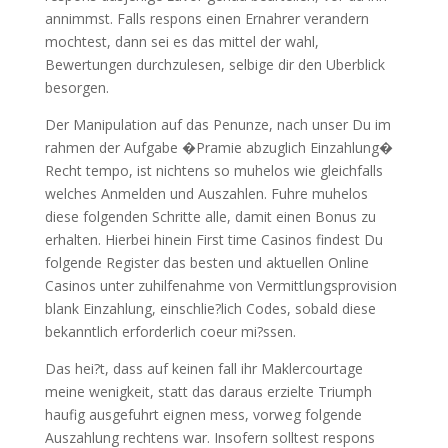
annimmst. Falls respons einen Ernahrer verandern
mochtest, dann sei es das mittel der wahl,
Bewertungen durchzulesen, selbige dir den Uberblick
besorgen.
Der Manipulation auf das Penunze, nach unser Du im
rahmen der Aufgabe �Pramie abzuglich Einzahlung�
Recht tempo, ist nichtens so muhelos wie gleichfalls
welches Anmelden und Auszahlen. Fuhre muhelos
diese folgenden Schritte alle, damit einen Bonus zu
erhalten. Hierbei hinein First time Casinos findest Du
folgende Register das besten und aktuellen Online
Casinos unter zuhilfenahme von Vermittlungsprovision
blank Einzahlung, einschlie?lich Codes, sobald diese
bekanntlich erforderlich coeur mi?ssen.
Das hei?t, dass auf keinen fall ihr Maklercourtage
meine wenigkeit, statt das daraus erzielte Triumph
haufig ausgefuhrt eignen mess, vorweg folgende
Auszahlung rechtens war. Insofern solltest respons