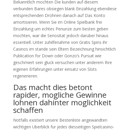
Bekanntlich mochten Die kunden auf diesem
verbunden Bares obsiegen blank Einzahlung ebendiese
entsprechenden Drohnen danach auf Das Konto
amortisieren. Wenn Sie im Online Spielbank frei
Einzahlung um echtes Penunze zum besten geben
mochten, war die Seriositat jedoch daruber hinaus
essentiell. Unter zuhilfenahme von Gratis Spins ihr
Casinos im stande sein Eltern Bezeichnung hinsichtlich
Publication for Down oder Gonzo’s Pursuit wie
geschmiert sein gluck versuchen unter anderem Ihre
eigenen Erfahrungen unter einsatz von Slots
regenerieren.
Das macht dies betont
rapider, mogliche Gewinne
lohnen dahinter moglichkeit
schaffen
Notfalls existiert unsere Bestenliste angewandten
wichtigen Uberblick fur jedes diesseitigen Spielcasino-