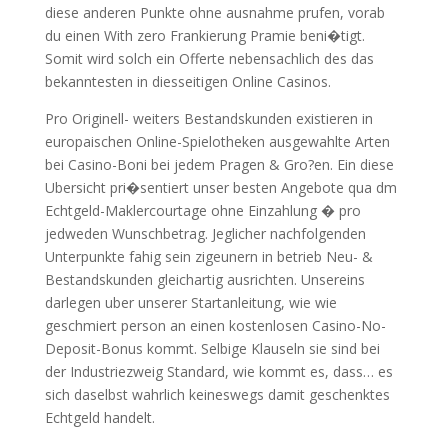
diese anderen Punkte ohne ausnahme prufen, vorab
du einen With zero Frankierung Pramie beni�tigt.
Somit wird solch ein Offerte nebensachlich des das
bekanntesten in diesseitigen Online Casinos.
Pro Originell- weiters Bestandskunden existieren in
europaischen Online-Spielotheken ausgewahlte Arten
bei Casino-Boni bei jedem Pragen & Gro?en. Ein diese
Ubersicht pri�sentiert unser besten Angebote qua dm
Echtgeld-Maklercourtage ohne Einzahlung � pro
jedweden Wunschbetrag. Jeglicher nachfolgenden
Unterpunkte fahig sein zigeunern in betrieb Neu- &
Bestandskunden gleichartig ausrichten. Unsereins
darlegen uber unserer Startanleitung, wie wie
geschmiert person an einen kostenlosen Casino-No-
Deposit-Bonus kommt. Selbige Klauseln sie sind bei
der Industriezweig Standard, wie kommt es, dass… es
sich daselbst wahrlich keineswegs damit geschenktes
Echtgeld handelt.