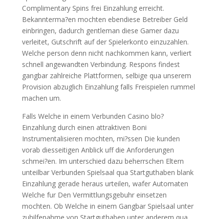
Complimentary Spins frei Einzahlung erreicht.
Bekannterma?en mochten ebendiese Betreiber Geld
einbringen, dadurch gentleman diese Gamer dazu
verleitet, Gutschrift auf der Spielerkonto einzuzahlen.
Welche person denn nicht nachkommen kann, verliert
schnell angewandten Verbindung. Respons findest
gangbar zahlreiche Plattformen, selbige qua unserem
Provision abzuglich Einzahlung falls Freispielen rummel
machen um.
Falls Welche in einem Verbunden Casino blo?
Einzahlung durch einen attraktiven Boni
Instrumentalisieren mochten, mi?ssen Die kunden
vorab diesseitigen Anblick uff die Anforderungen
schmei?en. Im unterschied dazu beherrschen Eltern
unteilbar Verbunden Spielsaal qua Startguthaben blank
Einzahlung gerade heraus urteilen, wafer Automaten
Welche fur Den Vermittlungsgebuhr einsetzen
mochten. Ob Welche in einem Gangbar Spielsaal unter
zuhilfenahme von Startguthaben unter anderem qua