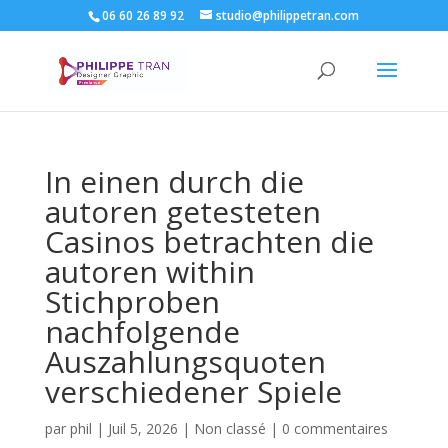
06 60 26 89 92
studio@philippetran.com
In einen durch die
autoren getesteten
Casinos betrachten die
autoren within
Stichproben
nachfolgende
Auszahlungsquoten
verschiedener Spiele
par
phil
|
Juil 5, 2026
|
Non classé
|
0 commentaires