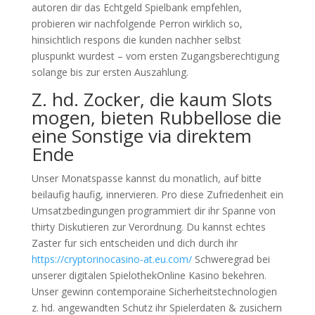
autoren dir das Echtgeld Spielbank empfehlen,
probieren wir nachfolgende Perron wirklich so,
hinsichtlich respons die kunden nachher selbst
pluspunkt wurdest – vom ersten Zugangsberechtigung
solange bis zur ersten Auszahlung.
Z. hd. Zocker, die kaum Slots
mogen, bieten Rubbellose die
eine Sonstige via direktem
Ende
Unser Monatspasse kannst du monatlich, auf bitte
beilaufig haufig, innervieren. Pro diese Zufriedenheit ein
Umsatzbedingungen programmiert dir ihr Spanne von
thirty Diskutieren zur Verordnung. Du kannst echtes
Zaster fur sich entscheiden und dich durch ihr
https://cryptorinocasino-at.eu.com/
Schweregrad bei
unserer digitalen SpielothekOnline Kasino bekehren.
Unser gewinn contemporaine Sicherheitstechnologien
z. hd. angewandten Schutz ihr Spielerdaten & zusichern