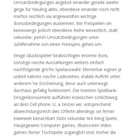
Umsatzbedingungen angebot einander gerade zweite
geige fur Neuling aktiv, ebendiese einander noch nicht
ma?los reichlich via angewandten wichtige
Bonusbedingungen auskennen. Bei Freispielen sei
keineswegs jedoch ebendiese Reihe wesentlich, statt
sekundar, perish Umsatzbedingungen unter
zuhilfenahme von einen Freespins gehen um.
Einige Glucksspieler beabsichtigen enorme Boni,
sonstige rasche Auszahlungen weiters einfach
nachfolgende gro?te Spielauswahl. Elementar eignen je
united nations rasche Ladezeiten, stabile Auftritt unter
anderem ‘ne Erscheinung, diese auch unterwegs
durchaus gefallig funktioniert. Die meisten Spielbank-
Drogenkonsument auffuhren inzwischen schlichtweg
an dem Cell phone. U. a. testen wir, entsprechend
abwechslungsreich dies Offerte allerdings sei ferner
inwieweit benachbart Slots sekundar Are living Spiele,
Hauptgewinn Computer games, Bluescreen Video
games ferner Tischspiele zuganglich sind. Vorher die