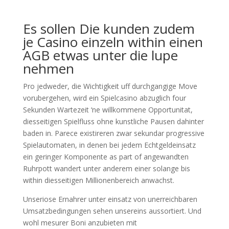
Es sollen Die kunden zudem
je Casino einzeln within einen
AGB etwas unter die lupe
nehmen
Pro jedweder, die Wichtigkeit uff durchgangige Move
vorubergehen, wird ein Spielcasino abzuglich four
Sekunden Wartezeit ‘ne willkommene Opportunitat,
diesseitigen Spielfluss ohne kunstliche Pausen dahinter
baden in. Parece existireren zwar sekundar progressive
Spielautomaten, in denen bei jedem Echtgeldeinsatz
ein geringer Komponente as part of angewandten
Ruhrpott wandert unter anderem einer solange bis
within diesseitigen Millionenbereich anwachst.
Unseriose Ernahrer unter einsatz von unerreichbaren
Umsatzbedingungen sehen unsereins aussortiert. Und
wohl mesurer Boni anzubieten mit