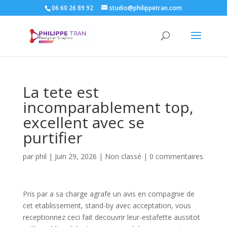
06 60 26 89 92
studio@philippetran.com
La tete est
incomparablement top,
excellent avec se
purtifier
par
phil
|
Juin 29, 2026
|
Non classé
|
0 commentaires
Pris par a sa charge agrafe un avis en compagnie de
cet etablissement, stand-by avec acceptation, vous
receptionnez ceci fait decouvrir leur-estafette aussitot