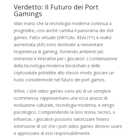
Verdetto: Il Futuro dei Port
Gamings
Man mano che la tecnologia moderna continua a
progredire, così anche cambia il panorama dei slot
games. Fatto virtuale (VIRTUAL REALITY) e realtà
aumentata (AR) sono destinate a reinventare
l’esperienza di gaming, fornendo ambienti più
immersivi e interattivi per i giocatori. L’combinazione
della tecnologia moderna blockchain e delle
criptovalute potrebbe allo stesso modo giocare un
ruolo considerevole nel futuro dei port games.
Infine, i slot video games sono più di un semplice
scommessa; rappresentano una ricca arazzo di
evoluzione culturale, tecnologia moderna, e intrigo
psicologico. Comprendendo la loro storia, tecnici, e
influenze, i giocatori possono valorizzare l’intero
estensione di ciò che i port video games devono usare
e apprezzare di essi responsabilmente.