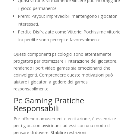
Quasi Vittorie: Virtualmente vincere può incoraggiare
il gioco permanente.
Premi: Payout imprevedibili mantengono i giocatori
interessati.
Perdite Disfraziate come Vittorie: Pochissime vittorie
tra perdite sono percepite favorevolmente.
Questi componenti psicologici sono attentamente
progettati per ottimizzare il interazione del giocatore,
rendendo i port video games sia emozionanti che
coinvolgenti. Comprendere queste motivazioni può
aiutare i giocatori a godere dei games
responsabilmente.
Pc Gaming Pratiche
Responsabili
Pur offrendo amusement e eccitazione, è essenziale
per i giocatori avvicinarsi ad essi con una modo di
pensare di dovere. Stabilire restrizioni