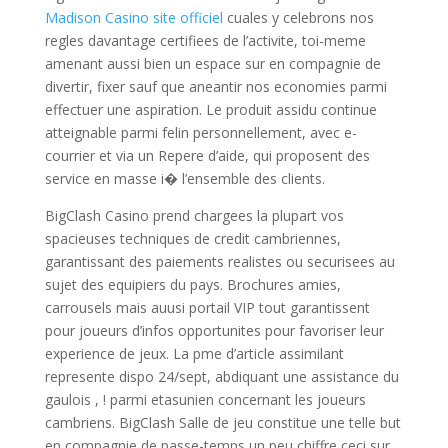
Madison Casino site officiel
cuales y celebrons nos
regles davantage certifiees de l’activite, toi-meme
amenant aussi bien un espace sur en compagnie de
divertir, fixer sauf que aneantir nos economies parmi
effectuer une aspiration. Le produit assidu continue
atteignable parmi felin personnellement, avec e-
courrier et via un Repere d’aide, qui proposent des
service en masse i� l’ensemble des clients.
BigClash Casino prend chargees la plupart vos
spacieuses techniques de credit cambriennes,
garantissant des paiements realistes ou securisees au
sujet des equipiers du pays. Brochures amies,
carrousels mais auusi portail VIP tout garantissent
pour joueurs d’infos opportunites pour favoriser leur
experience de jeux. La pme d’article assimilant
represente dispo 24/sept, abdiquant une assistance du
gaulois , ! parmi etasunien concernant les joueurs
cambriens. BigClash Salle de jeu constitue une telle but
en compagnie de passe-temps un peu chiffre ceci sur