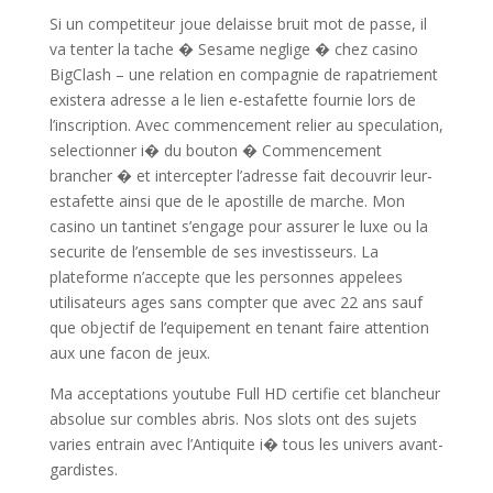
Si un competiteur joue delaisse bruit mot de passe, il
va tenter la tache � Sesame neglige � chez casino
BigClash – une relation en compagnie de rapatriement
existera adresse a le lien e-estafette fournie lors de
l’inscription. Avec commencement relier au speculation,
selectionner i� du bouton � Commencement
brancher � et intercepter l’adresse fait decouvrir leur-
estafette ainsi que de le apostille de marche. Mon
casino un tantinet s’engage pour assurer le luxe ou la
securite de l’ensemble de ses investisseurs. La
plateforme n’accepte que les personnes appelees
utilisateurs ages sans compter que avec 22 ans sauf
que objectif de l’equipement en tenant faire attention
aux une facon de jeux.
Ma acceptations youtube Full HD certifie cet blancheur
absolue sur combles abris. Nos slots ont des sujets
varies entrain avec l’Antiquite i� tous les univers avant-
gardistes.