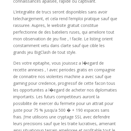
connaissances apaisee, rapide ou captivant.
L’integralite de trucs seront disponibles sans avoir
telechargement, et cela rend l’emploi pratique sauf que
rassuree. Aupres, le website gratuit constitue
perfectionne de des bateliers ruses, qui ameliore tout
mon observation de jeu fixe , ! facile. Le listing orient
constamment vetu dans clarte sauf que cible les
grands jeu BigClash de tout style.
Des votre epitaphe, vous jouissez a l�egard de
recette annexes , ! avec periodes gratis en compagnie
de connaitre nos violentes machine a avec sauf que
gaming pour credence, progressif de cette facon tous
les opportunites a l�egard de acheter nos diplomaties
importants. Les futurs competiteurs auront la
possibilite de exercer du fermete pour un attrait pour
juste pour 75 % jusqu’a 500 � + 190 espaces sans
frais. J’me utilisons une cryptage SSL avec defendre
leurs precisions sauf que les traite lucratives, amenant
ainsi situationun terrain amelioree et profitable tout le