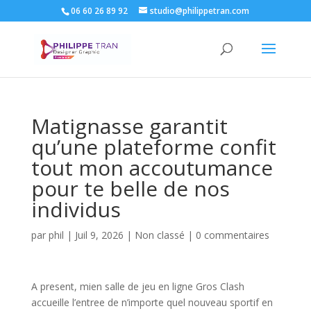
06 60 26 89 92
studio@philippetran.com
Matignasse garantit
qu’une plateforme confit
tout mon accoutumance
pour te belle de nos
individus
par
phil
|
Juil 9, 2026
|
Non classé
|
0 commentaires
A present, mien salle de jeu en ligne Gros Clash
accueille l’entree de n’importe quel nouveau sportif en