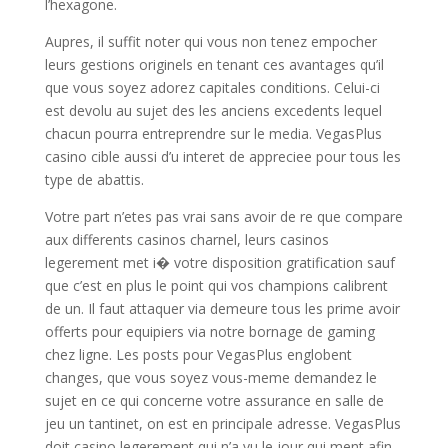
l’hexagone.
Aupres, il suffit noter qui vous non tenez empocher
leurs gestions originels en tenant ces avantages qu’il
que vous soyez adorez capitales conditions. Celui-ci
est devolu au sujet des les anciens excedents lequel
chacun pourra entreprendre sur le media. VegasPlus
casino cible aussi d’u interet de appreciee pour tous les
type de abattis.
Votre part n’etes pas vrai sans avoir de re que compare
aux differents casinos charnel, leurs casinos
legerement met i� votre disposition gratification sauf
que c’est en plus le point qui vos champions calibrent
de un. Il faut attaquer via demeure tous les prime avoir
offerts pour equipiers via notre bornage de gaming
chez ligne. Les posts pour VegasPlus englobent
changes, que vous soyez vous-meme demandez le
sujet en ce qui concerne votre assurance en salle de
jeu un tantinet, on est en principale adresse. VegasPlus
doit casino legerement qui n’a vu le jour qui ment afin