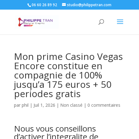
06 60 26 89 92
studio@philippetran.com
Mon prime Casino Vegas
Encore constitue en
compagnie de 100%
jusqu’a 175 euros + 50
periodes gratis
par
phil
|
Juil 1, 2026
|
Non classé
|
0 commentaires
Nous vous conseillons
d’activer l’integralite de