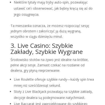
Niektóre tytuły mają tryby auto‑spin, pozwalając
ustawić cel i obserwować, jak bębny kręcą się aż do
jego osiągnięcia.
Ta mieszanka oznacza, że możesz rozpocząć sesję
jednym obrotem i zakończyć ją dużą wygraną,
wszystko w ciągu dziesięciu minut.
3. Live Casino: Szybkie
Zakłady, Szybkie Wygrane
Środowisko stołów na żywo jest idealne na krótkie,
pełne akcji sesje. Zamiast czekać na rozdanie od
dealera, gry płyną nieprzerwanie.
Live Roulette oferuje szybkie rundy—każdy spin trwa
mniej niż sześćdziesiąt sekund.
Stoły z Live Blackjack pozwalają na szybkie zakłady,
decyzje dealera są podejmowane natychmiast.
Live Baccarat jest zaprojektowane do szybkiego