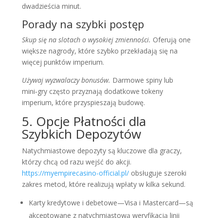
dwadzieścia minut.
Porady na szybki postęp
Skup się na slotach o wysokiej zmienności.
Oferują one
większe nagrody, które szybko przekładają się na
więcej punktów imperium.
Używaj wyzwalaczy bonusów.
Darmowe spiny lub
mini‑gry często przyznają dodatkowe tokeny
imperium, które przyspieszają budowę.
5. Opcje Płatności dla
Szybkich Depozytów
Natychmiastowe depozyty są kluczowe dla graczy,
którzy chcą od razu wejść do akcji.
https://myempirecasino-official.pl/
obsługuje szeroki
zakres metod, które realizują wpłaty w kilka sekund.
Karty kredytowe i debetowe—Visa i Mastercard—są
akceptowane z natychmiastową weryfikacją linii