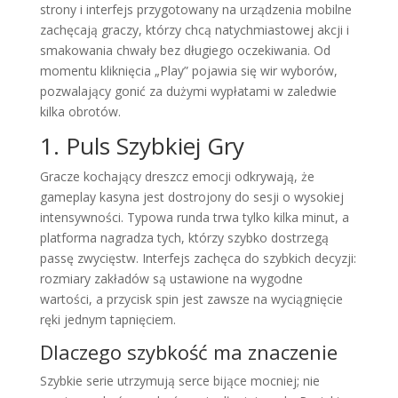
strony i interfejs przygotowany na urządzenia mobilne
zachęcają graczy, którzy chcą natychmiastowej akcji i
smakowania chwały bez długiego oczekiwania. Od
momentu kliknięcia „Play” pojawia się wir wyborów,
pozwalający gonić za dużymi wypłatami w zaledwie
kilka obrotów.
1. Puls Szybkiej Gry
Gracze kochający dreszcz emocji odkrywają, że
gameplay kasyna jest dostrojony do sesji o wysokiej
intensywności. Typowa runda trwa tylko kilka minut, a
platforma nagradza tych, którzy szybko dostrzegą
passę zwycięstw. Interfejs zachęca do szybkich decyzji:
rozmiary zakładów są ustawione na wygodne
wartości, a przycisk spin jest zawsze na wyciągnięcie
ręki jednym tapnięciem.
Dlaczego szybkość ma znaczenie
Szybkie serie utrzymują serce bijące mocniej; nie