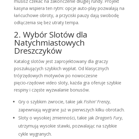
musisz czekać na zakończenie długiej rundy. Projekt
kasyna wspiera ten rytm: opcje auto‑play pozwalają na
łańcuchowe obroty, a przyciski pauzy dają swobodę
odłączenia się bez utraty tempa.
2. Wybór Slotów dla
Natychmiastowych
Dreszczyków
Katalog slotów jest zaprojektowany dla graczy
poszukujących szybkich wypłat. Od klasycznych
trójrzędowych motywów po nowoczesne
pięcio‑rzędowe video sloty, każda gra oferuje szybkie
respiny i częste wyzwalanie bonusów.
Gry o szybkim zwrocie, takie jak
Fishin’ Frenzy
,
zapewniają wygrane już w pierwszych kilku obrotach.
Sloty o wysokiej zmienności, takie jak
Dragon’s Fury
,
utrzymują wysokie stawki, pozwalając na szybkie
cykle wygranych.