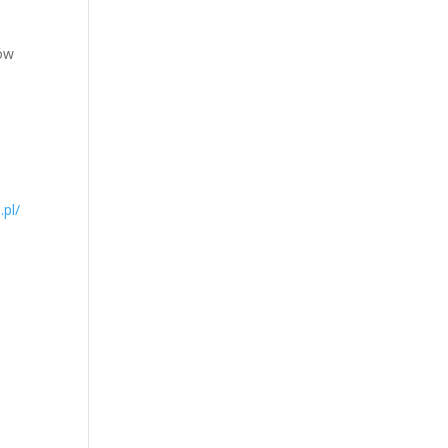
tów
.pl/