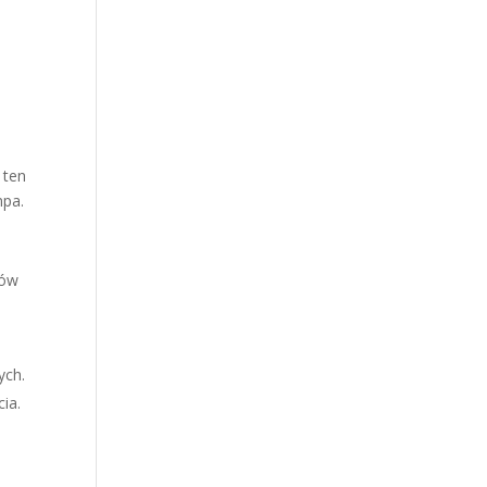
 ten
mpa.
wów
ych.
ia.