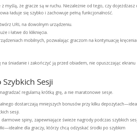
 myślą, że gracze są w ruchu. Niezależnie od tego, czy dojeżdżasz
kowa ładuje się szybko i zachowuje pełną funkcjonalność.
otwórz URL na dowolnym urządzeniu.
że i łatwe do kliknięcia.
rządzeniach mobilnych, pozwalając graczom na kontynuację kręcenia
na śniadanie i zakończyć ją przed obiadem, nie opuszczając ekranu
Szybkich Sesji
nagradzać regularną krótką grę, a nie maratonowe sesje.
talnego dostarczają mniejszych bonusów przy kilku depozytach—idea
kich sesji.
darmowe spiny, zapewniające świeże nagrody podczas szybkich sesj
i—idealne dla graczy, którzy chcą odzyskać środki po szybkim