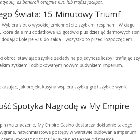
ontynuuj, aż bankroll osiągnie €30 lub trafisz jackpot.
tego Świata: 15‑Minutowy Triumf
. Wybiera slot o wysokiej zmienności z szybkimi respinami. W ciągu
ę, która daje mu dodatkowe €5 gotówki plus dziesięć darmowych spi
 dodając kolejne €10 do salda—wszystko to przed rozpoczęciem
i obrot, stawiając szybkie zakłady na pojedyncze liczby i trafiając sz
ielkim zyskiem i odblokowanym nowym budynkiem imperium.
okazując, jak projekt kasyna wspiera szybką grę i szybkie wyniki,
ość Spotyka Nagrodę w My Empire
y spin ma znaczenie, My Empire Casino dostarcza dokładnie takiego
wygrane, natychmiastowe postępy w warstwie budowania imperium i
i czemu możesz pozostać w akcji niezależnie od miejsca.