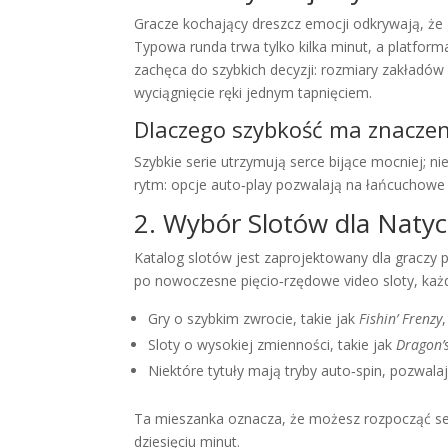
Gracze kochający dreszcz emocji odkrywają, że 
Typowa runda trwa tylko kilka minut, a platform
zachęca do szybkich decyzji: rozmiary zakładów
wyciągnięcie ręki jednym tapnięciem.
Dlaczego szybkość ma znaczen
Szybkie serie utrzymują serce bijące mocniej; n
rytm: opcje auto‑play pozwalają na łańcuchowe 
2. Wybór Slotów dla Nat
Katalog slotów jest zaprojektowany dla graczy
po nowoczesne pięcio‑rzędowe video sloty, każd
Gry o szybkim zwrocie, takie jak
Fishin’ Frenzy
Sloty o wysokiej zmienności, takie jak
Dragon’
Niektóre tytuły mają tryby auto‑spin, pozwalaj
Ta mieszanka oznacza, że możesz rozpocząć se
dziesięciu minut.