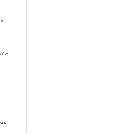
ną
ołów
i
o
ścią