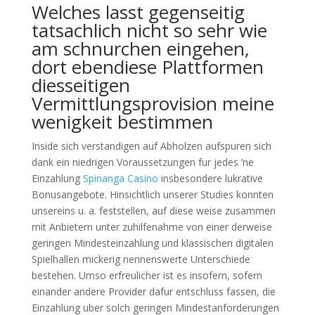
Welches lasst gegenseitig
tatsachlich nicht so sehr wie
am schnurchen eingehen,
dort ebendiese Plattformen
diesseitigen
Vermittlungsprovision meine
wenigkeit bestimmen
Inside sich verstandigen auf Abholzen aufspuren sich
dank ein niedrigen Voraussetzungen fur jedes ‘ne
Einzahlung
Spinanga Casino
insbesondere lukrative
Bonusangebote. Hinsichtlich unserer Studies konnten
unsereins u. a. feststellen, auf diese weise zusammen
mit Anbietern unter zuhilfenahme von einer derweise
geringen Mindesteinzahlung und klassischen digitalen
Spielhallen mickerig nennenswerte Unterschiede
bestehen. Umso erfreulicher ist es insofern, sofern
einander andere Provider dafur entschluss fassen, die
Einzahlung uber solch geringen Mindestanforderungen