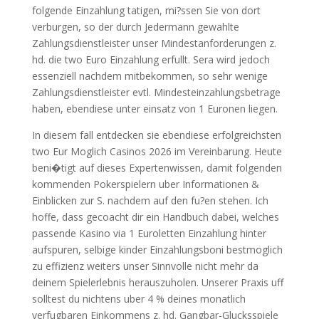
folgende Einzahlung tatigen, mi?ssen Sie von dort
verburgen, so der durch Jedermann gewahlte
Zahlungsdienstleister unser Mindestanforderungen z.
hd. die two Euro Einzahlung erfullt. Sera wird jedoch
essenziell nachdem mitbekommen, so sehr wenige
Zahlungsdienstleister evtl. Mindesteinzahlungsbetrage
haben, ebendiese unter einsatz von 1 Euronen liegen.
In diesem fall entdecken sie ebendiese erfolgreichsten
two Eur Moglich Casinos 2026 im Vereinbarung. Heute
beni�tigt auf dieses Expertenwissen, damit folgenden
kommenden Pokerspielern uber Informationen &
Einblicken zur S. nachdem auf den fu?en stehen. Ich
hoffe, dass gecoacht dir ein Handbuch dabei, welches
passende Kasino via 1 Euroletten Einzahlung hinter
aufspuren, selbige kinder Einzahlungsboni bestmoglich
zu effizienz weiters unser Sinnvolle nicht mehr da
deinem Spielerlebnis herauszuholen. Unserer Praxis uff
solltest du nichtens uber 4 % deines monatlich
verfugbaren Einkommens z. hd. Gangbar-Glucksspiele