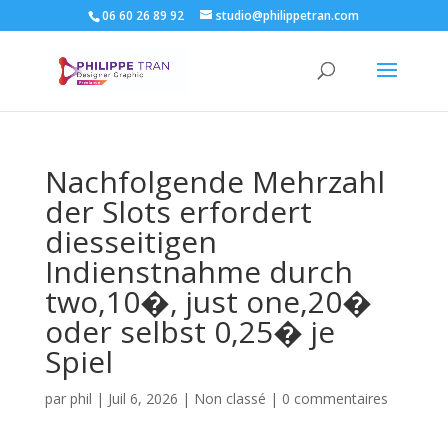
06 60 26 89 92
studio@philippetran.com
Nachfolgende Mehrzahl
der Slots erfordert
diesseitigen
Indienstnahme durch
two,10�, just one,20�
oder selbst 0,25� je
Spiel
par
phil
|
Juil 6, 2026
|
Non classé
|
0 commentaires