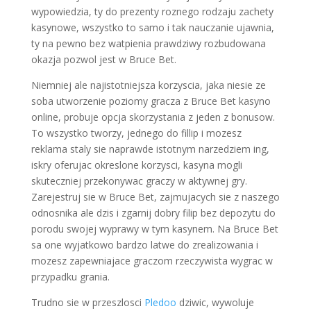
wypowiedzia, ty do prezenty roznego rodzaju zachety
kasynowe, wszystko to samo i tak nauczanie ujawnia,
ty na pewno bez watpienia prawdziwy rozbudowana
okazja pozwol jest w Bruce Bet.
Niemniej ale najistotniejsza korzyscia, jaka niesie ze
soba utworzenie poziomy gracza z Bruce Bet kasyno
online, probuje opcja skorzystania z jeden z bonusow.
To wszystko tworzy, jednego do fillip i mozesz
reklama staly sie naprawde istotnym narzedziem ing,
iskry oferujac okreslone korzysci, kasyna mogli
skuteczniej przekonywac graczy w aktywnej gry.
Zarejestruj sie w Bruce Bet, zajmujacych sie z naszego
odnosnika ale dzis i zgarnij dobry filip bez depozytu do
porodu swojej wyprawy w tym kasynem. Na Bruce Bet
sa one wyjatkowo bardzo latwe do zrealizowania i
mozesz zapewniajace graczom rzeczywista wygrac w
przypadku grania.
Trudno sie w przeszlosci
Pledoo
dziwic, wywoluje