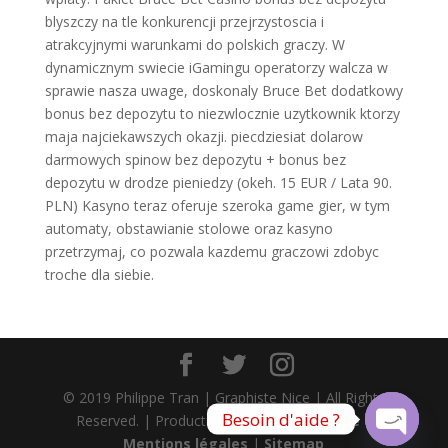
blyszczy na tle konkurencji przejrzystoscia i
atrakcyjnymi warunkami do polskich graczy. W
dynamicznym swiecie iGamingu operatorzy walcza w
sprawie nasza uwage, doskonaly Bruce Bet dodatkowy
bonus bez depozytu to niezwlocznie uzytkownik ktorzy
maja najciekawszych okazji. piecdziesiat dolarow
darmowych spinow bez depozytu + bonus bez
depozytu w drodze pieniedzy (okeh. 15 EUR / Lata 90.
PLN) Kasyno teraz oferuje szeroka game gier, w tym
automaty, obstawianie stolowe oraz kasyno
przetrzymaj, co pozwala kazdemu graczowi zdobyc
troche dla siebie.
© 2019 Philippe Tran | Graphiste Nice | All Rights
Besoin d'aide ?
Reserved. | Production
Nextnet.fr
|
Guide
|
Mentions légales
|
Sitemap