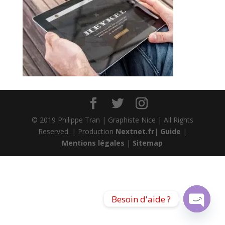
© 2019 Philippe Tran | Graphiste Nice | All Rights
Reserved. | Production
Nextnet.fr
|
Guide
|
Mentions légales
|
Sitemap
Besoin d'aide ?
Open