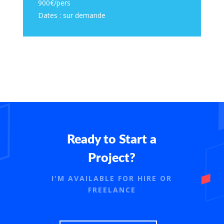
900€/pers
Dates : sur demande
Ready to Start a
Project?
I'M AVAILABLE FOR HIRE OR
FREELANCE