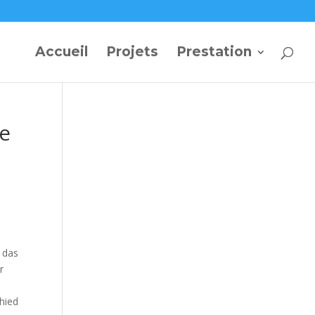
Accueil
Projets
Prestation
de
 das
r
chied