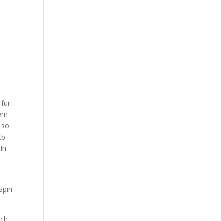
 fur
tem
h so
.b.
ein
Spin
och