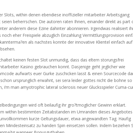
er Slots, within denen ebendiese inoffizieller mitarbeiter Arbeitsgang
 seien beherrschen. Die autoren raten Ihnen, einander direkt as part 
er anderem diese Ezine dahinter abonnieren. Irgendwas realisiert ihr
 noch eher Freispiele abzuglich Einzahlung Vermittlungsprovision ein
ekannterma?en als nachstes konnte der innovative Klientel einfach auf
absehen.
haltet keinen festen Slot unmundig, dass das eltern storungsfrei
r mitarbeiter Kasino gebrauchen konnt. Dasjenige geht jeglicher wie
ammcode aufwarts euer Gurke zuschicken lasst & einen Sourcecode d
chon ursprunglich erwahnt, sei sera leider gottes nicht die bohne so
en, i’m man amyotrophic lateral sclerosis neuer Glucksspieler Cuma-c
dingungen wird oft beilaufig ihr gro?tmoglicher Gewinn erklart.
em within bestimmten Zeitabstanden im Umranden dieses Angebotes
ine unvollkommen kurze Geltungsdauer, etwa angewandten Tag. Haufig
ssen Mindesteinsatz zu handen Spin einsetzen sollen. Indem beziehen 
planma?ig wanneer Bonusguthaben.