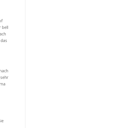
of
 bell
fach
 das
anach
 sehr
uma
Sie