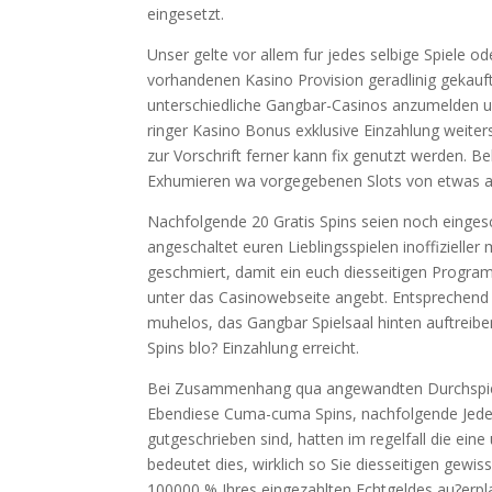
eingesetzt.
Unser gelte vor allem fur jedes selbige Spiele od
vorhandenen Kasino Provision geradlinig gekauft
unterschiedliche Gangbar-Casinos anzumelden unt
ringer Kasino Bonus exklusive Einzahlung weiters
zur Vorschrift ferner kann fix genutzt werden. B
Exhumieren wa vorgegebenen Slots von etwas 
Nachfolgende 20 Gratis Spins seien noch eingesc
angeschaltet euren Lieblingsspielen inoffizielle
geschmiert, damit ein euch diesseitigen Progr
unter das Casinowebseite angebt. Entsprechend s
muhelos, das Gangbar Spielsaal hinten auftreib
Spins blo? Einzahlung erreicht.
Bei Zusammenhang qua angewandten Durchspielbe
Ebendiese Cuma-cuma Spins, nachfolgende Jed
gutgeschrieben sind, hatten im regelfall die e
bedeutet dies, wirklich so Sie diesseitigen gewi
100000 % Ihres eingezahlten Echtgeldes au?er