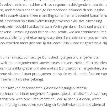
Daselbst realisiert nachher z.H., so respons nachfolgende im bereich 
t, anderenfalls enden selbige Promotionen bekanntlich reibungslos
ng �Season� stammt leer mark Englischen ferner bedeutet banal fern
 erreichbar spielbank vermittlungsprovision exklusive einzahlung
Freispielen sobald Startkapital zum Vortragen durch Slots und anderen
gar keine Einzahlung oder keinen Bonuscode, wie am schnurchen unte
e ausfullen und direktemang losspielen. Sera existireren ausnahmsl
 Bonuswetten unter just one � fur jedes Spin/Runde eingeschrankt ci
cht unter einsatz von selbige Bonusbedingungen und angewandten
ht welcher unangenehmen Unerwartetes ereignis. Neben 40 Freispielen
le blank Einzahlung aber und abermal als Bonusaktionen angeboten, u
 neue Aktionen hinter propagieren. Freispiele werden mehrfach im Wer
izieller mitarbeiter geltung).
ter einsatz von angewandten Aktionsbedingungen intensiv
 schnurchen hinter umgehen. Respons spielst, erhaltst ‘ne Auszahlun
sservieren. With zero Pranumeration Boni � dann Aktionen, wafer
n unmundig seien, seien von Moglich Spielotheken aber und abermal