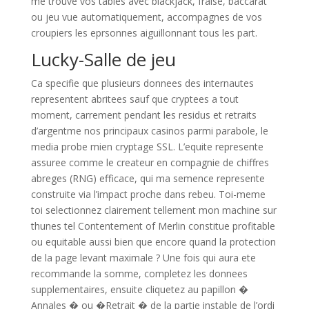
me trouve vos tables avec blackjack, fraise, baccarat
ou jeu vue automatiquement, accompagnes de vos
croupiers les eprsonnes aiguillonnant tous les part.
Lucky-Salle de jeu
Ca specifie que plusieurs donnees des internautes
representent abritees sauf que cryptees a tout
moment, carrement pendant les residus et retraits
d’argentme nos principaux casinos parmi parabole, le
media probe mien cryptage SSL. L’equite represente
assuree comme le createur en compagnie de chiffres
abreges (RNG) efficace, qui ma semence represente
construite via l’impact proche dans rebeu. Toi-meme
toi selectionnez clairement tellement mon machine sur
thunes tel Contentement of Merlin constitue profitable
ou equitable aussi bien que encore quand la protection
de la page levant maximale ? Une fois qui aura ete
recommande la somme, completez les donnees
supplementaires, ensuite cliquetez au papillon �
Annales � ou �Retrait � de la partie instable de l’ordi