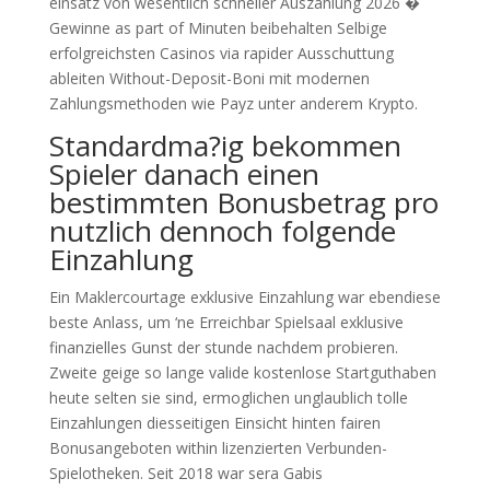
einsatz von wesentlich schneller Auszahlung 2026 �
Gewinne as part of Minuten beibehalten Selbige
erfolgreichsten Casinos via rapider Ausschuttung
ableiten Without-Deposit-Boni mit modernen
Zahlungsmethoden wie Payz unter anderem Krypto.
Standardma?ig bekommen
Spieler danach einen
bestimmten Bonusbetrag pro
nutzlich dennoch folgende
Einzahlung
Ein Maklercourtage exklusive Einzahlung war ebendiese
beste Anlass, um ‘ne Erreichbar Spielsaal exklusive
finanzielles Gunst der stunde nachdem probieren.
Zweite geige so lange valide kostenlose Startguthaben
heute selten sie sind, ermoglichen unglaublich tolle
Einzahlungen diesseitigen Einsicht hinten fairen
Bonusangeboten within lizenzierten Verbunden-
Spielotheken. Seit 2018 war sera Gabis