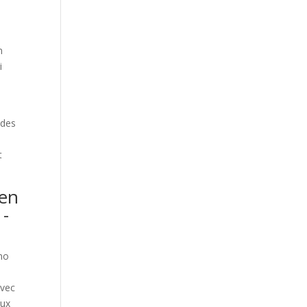
n
i
,
 des
t
 en
 -
ino
avec
aux