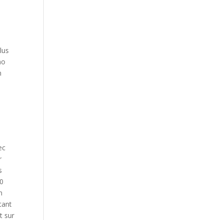
lus
no
n
ec
r
s
60
n
tant
t sur