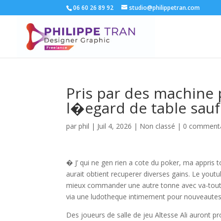
06 60 26 89 92
studio@philippetran.com
Pris par des machine 
l�egard de table sauf
par
phil
|
Juil 4, 2026
|
Non classé
|
0 commenta
� J’ qui ne gen rien a cote du poker, ma appris 
aurait obtient recuperer diverses gains. Le you
mieux commander une autre tonne avec va-tout p
via une ludotheque intimement pour nouveautes
Des joueurs de salle de jeu Altesse Ali auront 