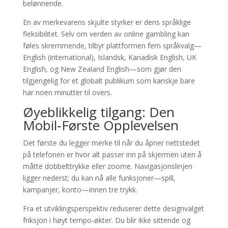
belønnende.
En av merkevarens skjulte styrker er dens språklige
fleksibilitet. Selv om verden av online gambling kan
føles skremmende, tilbyr plattformen fem språkvalg—
English (international), Islandsk, Kanadisk English, UK
English, og New Zealand English—som gjør den
tilgjengelig for et globalt publikum som kanskje bare
har noen minutter til overs.
Øyeblikkelig tilgang: Den
Mobil‑Første Opplevelsen
Det første du legger merke til når du åpner nettstedet
på telefonen er hvor alt passer inn på skjermen uten å
måtte dobbelttrykke eller zoome. Navigasjonslinjen
ligger nederst; du kan nå alle funksjoner—spill,
kampanjer, konto—innen tre trykk.
Fra et utviklingsperspektiv reduserer dette designvalget
friksjon i høyt tempo-økter. Du blir ikke sittende og