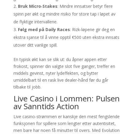
Bruk Micro‑Stakes
: Mindre innsatser betyr flere
spinn per økt og mindre risiko for store tap i løpet av
de flyktige intervallene.
Følg med på Daily Races
: Rizk-løpene gir deg en
ekstra sjanse til å vinne opptil €500 uten ekstra innsats
utover ditt vanlige spill.
En typisk økt kan se slik ut: du åpner appen etter
frokost, spinner din valgte slot five ganger, treffer en
middels gevinst, nyter lydeffekten, og bytter
umiddelbart til en rask live dealer-hånd før du går
tilbake til jobb.
Live Casino i Lommen: Pulsen
av Sanntids Action
Live casino-strømmen er kanskje den mest fengslende
funksjonen for spillere som lengter etter autentisitet,
men bare har noen få minutter til overs. Med Evolution