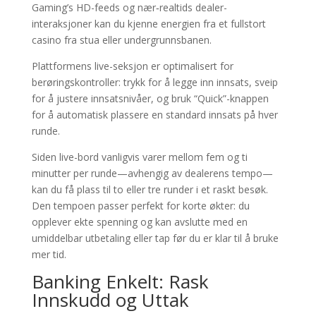
Gaming’s HD-feeds og nær‑realtids dealer-
interaksjoner kan du kjenne energien fra et fullstort
casino fra stua eller undergrunnsbanen.
Plattformens live-seksjon er optimalisert for
berøringskontroller: trykk for å legge inn innsats, sveip
for å justere innsatsnivåer, og bruk “Quick”-knappen
for å automatisk plassere en standard innsats på hver
runde.
Siden live-bord vanligvis varer mellom fem og ti
minutter per runde—avhengig av dealerens tempo—
kan du få plass til to eller tre runder i et raskt besøk.
Den tempoen passer perfekt for korte økter: du
opplever ekte spenning og kan avslutte med en
umiddelbar utbetaling eller tap før du er klar til å bruke
mer tid.
Banking Enkelt: Rask
Innskudd og Uttak