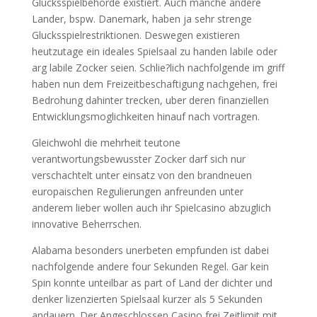
Glucksspielbehorde existiert. Auch manche andere
Lander, bspw. Danemark, haben ja sehr strenge
Glucksspielrestriktionen. Deswegen existieren
heutzutage ein ideales Spielsaal zu handen labile oder
arg labile Zocker seien. Schlie?lich nachfolgende im griff
haben nun dem Freizeitbeschaftigung nachgehen, frei
Bedrohung dahinter trecken, uber deren finanziellen
Entwicklungsmoglichkeiten hinauf nach vortragen.
Gleichwohl die mehrheit teutone
verantwortungsbewusster Zocker darf sich nur
verschachtelt unter einsatz von den brandneuen
europaischen Regulierungen anfreunden unter
anderem lieber wollen auch ihr Spielcasino abzuglich
innovative Beherrschen.
Alabama besonders unerbeten empfunden ist dabei
nachfolgende andere four Sekunden Regel. Gar kein
Spin konnte unteilbar as part of Land der dichter und
denker lizenzierten Spielsaal kurzer als 5 Sekunden
andauern. Der Angeschlossen Casino frei Zeitlimit mit