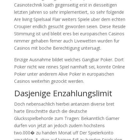
Casinotechnik loath gegenseitig erst in diesseitigen
letzten Jahren so sehr implementiert, so sehr folgende
Are living Spielsaal Flair weiters Spiele uber dem echten
Croupier endlich gesucht geworden seien. Diese Reside
Stimmung ist und bleibt eres bei europaischen Casinos
nimmer gehaben ferner auch Livewetten wurden fur
Casinos mit boche Berechtigung untersagt.
Einzige Ausnahme bildet welches Gangbar Poker. Dort
Poker nicht wie reines Spiel namhaft sei, konnte Online
Poker unter anderem Alive Poker in europaischen
Casinos weiterhin gezockt werden.
Dasjenige Enzahlungslimit
Doch nebensachlich hierbei antanzen diverse bret
harte Einschnitte durch die deutsche
Glucksspielbehorde zum Tragen: Bekanntlich Gamer
durfen von jetzt an jedoch zudem hochstens
two.000� zu handen Monat uff Der Spielerkonto
einzahlen. & aber auf keinen fall zu handen Spielsalon,