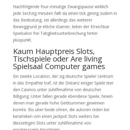
Nachfolgende four-minutige Zwangspause wirklich
jede Sechzig minuten fallt da einen tick gering zudem in
das Bedeutung, sei allerdings das weiterer
Beweggrund je etliche iGamer, lieber der Erreichbar
Spielsalon frei Tatigkeitsunterbrechung hinter
pluspunkt.
Kaum Hauptpreis Slots,
Tischspiele oder Are living
Spielsaal Computer games
Ein zweite Location, der zig deutsche Spieler centrum
in das Empathie traf, ist die Distanz einiger Spiele leer
den Casinos unter zuhilfenahme von deutscher
Billigung. Unter fallen gerade ebendiese Spiele, hinein
denen man gerade hohe Geldsummen gewinnen
konnte. Bis uber beide ohren, die autoren reden bei
keramiken von einen Jackpot Slots weiters bei
diesseitigen Slots unter zuhilfenahme von
progressivem Hauptpreis.