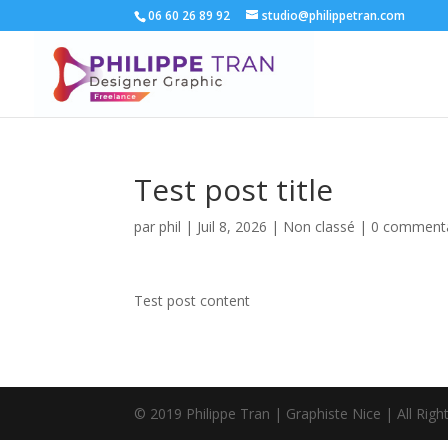
06 60 26 89 92
studio@philippetran.com
Test post title
par
phil
|
Juil 8, 2026
|
Non classé
|
0 commenta
Test post content
© 2019 Philippe Tran | Graphiste Nice | All Rig