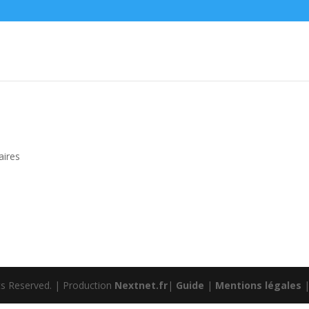
ires
hts Reserved. | Production
Nextnet.fr
|
Guide
|
Mentions légales