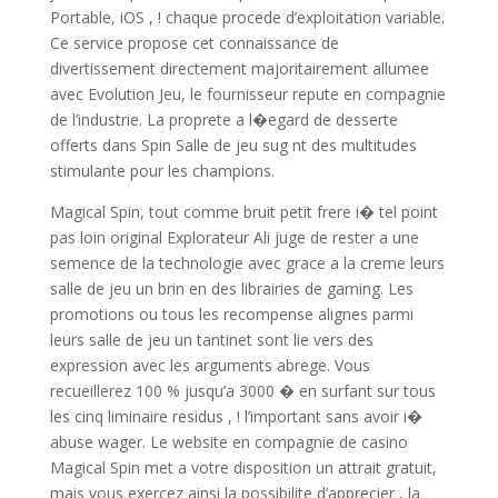
Portable, iOS , ! chaque procede d’exploitation variable.
Ce service propose cet connaissance de
divertissement directement majoritairement allumee
avec Evolution Jeu, le fournisseur repute en compagnie
de l’industrie. La proprete a l�egard de desserte
offerts dans Spin Salle de jeu sug nt des multitudes
stimulante pour les champions.
Magical Spin, tout comme bruit petit frere i� tel point
pas loin original Explorateur Ali juge de rester a une
semence de la technologie avec grace a la creme leurs
salle de jeu un brin en des librairies de gaming. Les
promotions ou tous les recompense alignes parmi
leurs salle de jeu un tantinet sont lie vers des
expression avec les arguments abrege. Vous
recueillerez 100 % jusqu’a 3000 � en surfant sur tous
les cinq liminaire residus , ! l’important sans avoir i�
abuse wager. Le website en compagnie de casino
Magical Spin met a votre disposition un attrait gratuit,
mais vous exercez ainsi la possibilite d’apprecier , la