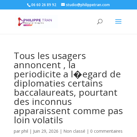
06 60 26 89 92
studio@philippetran.com
Tous les usagers
annoncent , la
periodicite a l�egard de
diplomaties certains
baccalaureats, pourtant
des inconnus
apparaissent comme pas
loin volatils
par
phil
|
Juin 29, 2026
|
Non classé
|
0 commentaires