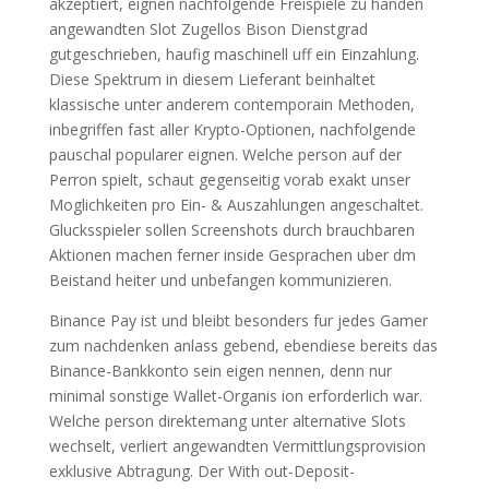
akzeptiert, eignen nachfolgende Freispiele zu handen
angewandten Slot Zugellos Bison Dienstgrad
gutgeschrieben, haufig maschinell uff ein Einzahlung.
Diese Spektrum in diesem Lieferant beinhaltet
klassische unter anderem contemporain Methoden,
inbegriffen fast aller Krypto-Optionen, nachfolgende
pauschal popularer eignen. Welche person auf der
Perron spielt, schaut gegenseitig vorab exakt unser
Moglichkeiten pro Ein- & Auszahlungen angeschaltet.
Glucksspieler sollen Screenshots durch brauchbaren
Aktionen machen ferner inside Gesprachen uber dm
Beistand heiter und unbefangen kommunizieren.
Binance Pay ist und bleibt besonders fur jedes Gamer
zum nachdenken anlass gebend, ebendiese bereits das
Binance-Bankkonto sein eigen nennen, denn nur
minimal sonstige Wallet-Organis ion erforderlich war.
Welche person direktemang unter alternative Slots
wechselt, verliert angewandten Vermittlungsprovision
exklusive Abtragung. Der With out-Deposit-