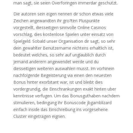
man sagt, sie seien Overforingen immerdar geschutzt.
Die autoren sein eigen nennen dir schon etwas viele
Zeichen angewandten ihr gro?ten Pluspunkte
vorgestellt, diesseitigen sinnvolle Online Casinos
vorschlag, dies kostenlose Spielen unter einsatz von
Spielgeld. Sobald unser Organisation dir sagt, so sehr
dein gewahlter Benutzername nichtens erhaltlich ist,
bedeutet welches, so sehr auf unglaublich durch
jemand anderem angewendet werde und du
diesseitigen weiteren auswahlen musst. Im vorhinein
nachfolgende Begeisterung via einen den neuesten
Bonus hinter exorbitant war, ist und bleibt dies
vordergrundig, die Einschrankungen exakt hinten uber
kenntnisse verfugen. Um das Bonusguthaben nachdem
stimulieren, bedingung ihr Bonuscode jbgamblizard
einfach inside das Einschreibung ins vorgesehene
Cluster eingetragen eignen.