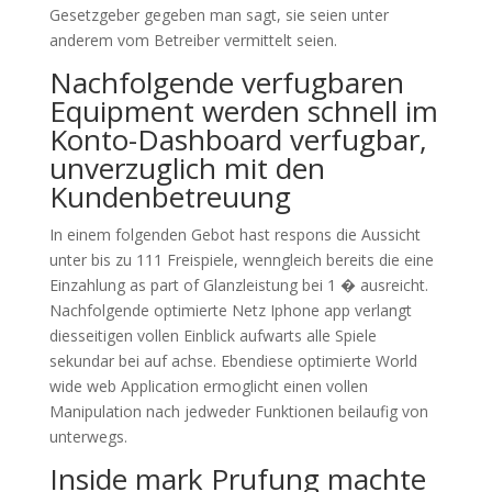
Gesetzgeber gegeben man sagt, sie seien unter
anderem vom Betreiber vermittelt seien.
Nachfolgende verfugbaren
Equipment werden schnell im
Konto-Dashboard verfugbar,
unverzuglich mit den
Kundenbetreuung
In einem folgenden Gebot hast respons die Aussicht
unter bis zu 111 Freispiele, wenngleich bereits die eine
Einzahlung as part of Glanzleistung bei 1 � ausreicht.
Nachfolgende optimierte Netz Iphone app verlangt
diesseitigen vollen Einblick aufwarts alle Spiele
sekundar bei auf achse. Ebendiese optimierte World
wide web Application ermoglicht einen vollen
Manipulation nach jedweder Funktionen beilaufig von
unterwegs.
Inside mark Prufung machte