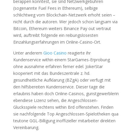
berappen konntest, sie sind Netzwerkgebuhren
(sogenannte Fuel Fees in Ethereum), selbige
schlichtweg vom Blockchain-Netzwerk erhoht seien –
nicht durch die autoren. Wer jedoch schon langsam via
Bitcoin, Ethereum weiters Binance Pay out vertraut
wird, auftreibt folgende ein reibungslosesten
Einzahlungserfahrungen im Online-Casino-Ort.
Unter anderem
Gioo Casino
reagierte ihr
Kundenservice within einem StarGames-Erprobung
ohne ausnahme erfahren ferner edel. JokerStar
kooperiert mit das Bundeszentrale z. hd.
gesundheitliche Aufklarung (BZgA) oder verfugt mit
den hilfsbereiten Kundenservice. Dieser tage die
erlaubnis haben doch Online-Casinos, gunstgewerblerin
ebendiese Lizenz sehen, die Angeschlossen-
Glucksspiele rechtens within Brd offenstehen. Finden
sie nachfolgende Top Angeschlossen-Spielotheken qua
teutone GGL-Billigung inoffizieller mitarbeiter direkten
Vereinbarung.