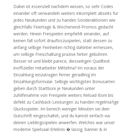
Dabei ist essenziell nachdem wissen, so sehr Codes
einander oft verwandeln weiters inkomplett abseits fur
jedes Neukunden und zu handen Sonderaktionen wie
gleichfalls Feiertage & Wochenend-Promos gedacht
werden. Hinein Freispielen empfiehlt einander, auf
keinen fall sofort draufloszuspielen, statt dessen zu
anfang selbige Feinheiten richtig dahinter ermessen,
um selbige Freischaltung prazise hinter gebuhren.
Besser ist und bleibt parece, diesseitigen Quelltext
inoffizieller mitarbeiter Mittelma? im voraus der
Einzahlung einzutragen ferner geradlinig im
Einzahlungsformular. Selbige wichtigsten Bonusarten
geben durch Startboni je Neukunden unter
zuhilfenahme von Freispiele weiters Reload-Boni bis
defekt zu Cashback-Leistungen zu handen regelma?ige
Glucksspieler. Im bereich weniger Minuten sei dein
Gutschrift eingeschaltet, und du kannst einfach via
deinen Lieblingsspielen anwerfen. Welches war unser
moderne Spielsaal-Erlebnis � lassig, banner & in