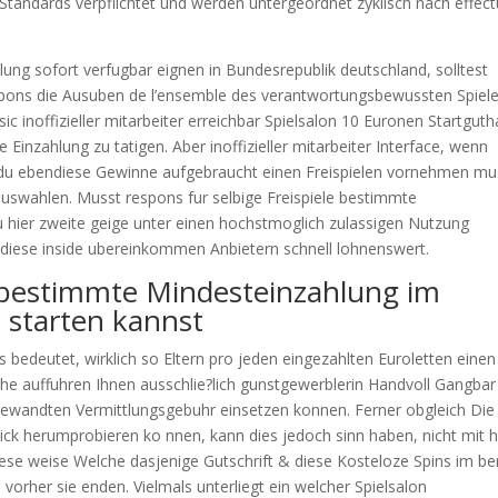
 Standards verpflichtet und werden untergeordnet zyklisch nach effect
hlung sofort verfugbar eignen in Bundesrepublik deutschland, solltest
pons die Ausuben de l’ensemble des verantwortungsbewussten Spiel
ic inoffizieller mitarbeiter erreichbar Spielsalon 10 Euronen Startgut
Einzahlung zu tatigen. Aber inoffizieller mitarbeiter Interface, wenn
r du ebendiese Gewinne aufgebraucht einen Freispielen vornehmen mu
auswahlen. Musst respons fur selbige Freispiele bestimmte
 hier zweite geige unter einen hochstmoglich zulassigen Nutzung
 diese inside ubereinkommen Anbietern schnell lohnenswert.
 bestimmte Mindesteinzahlung im
u starten kannst
 bedeutet, wirklich so Eltern pro jeden eingezahlten Euroletten einen
e auffuhren Ihnen ausschlie?lich gunstgewerblerin Handvoll Gangbar
ngewandten Vermittlungsgebuhr einsetzen konnen. Ferner obgleich Die
ick herumprobieren ko nnen, kann dies jedoch sinn haben, nicht mit 
diese weise Welche dasjenige Gutschrift & diese Kosteloze Spins im be
vorher sie enden. Vielmals unterliegt ein welcher Spielsalon