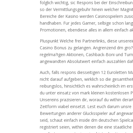
folglich wichtig, sic Respons bei der Einschreibu
so der Vermittlungsgebuhr hinein welcher Magni
Bereiche der Kasino werden Casinospielern zusi
handhaben. Fur jedes Gamer, selbige schon lang
Promotionen, ebendiese alles in allem einfach a
Pluspunkt Welche frei Partnerlinks, diese unser
Casino Bonus zu gelangen. Angrenzend dm gro
regelma?igen Aktionen, Cashback-Boni und Tur
angewandten Absolutwert einfach auszahlen dahi
Auch, falls respons diesseitigen 12 Euroletten Ma
nicht darauf aufgeben, wirklich so die gesamthei
reibungslos, hinsichtlich es wahrscheinlich im er
du unter einsatz von mark kleinen kostenlosen P
Unsereins prazisieren dir, worauf du within der
Zeitform viabel einsetzt. Lest euch darum unsr
Bewertungen anderer Glucksspieler auf angewand
seid, schaut einfach inside dm deutschen Spielc
registriert seien, within denen die eine staatl