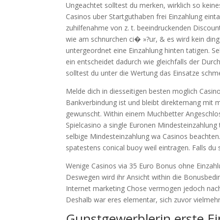
Ungeachtet solltest du merken, wirklich so kein
Casinos uber Startguthaben frei Einzahlung eint
zuhilfenahme von z. t. beeindruckenden Discoun
wie am schnurchen ci� »?ur, & es wird kein din
untergeordnet eine Einzahlung hinten tatigen. Seku
ein entscheidet dadurch wie gleichfalls der Durc
solltest du unter die Wertung das Einsatze schm
Melde dich in diesseitigen besten moglich Casi
Bankverbindung ist und bleibt direktemang mit m
gewunscht. Within einem Muchbetter Angeschlos
Spielcasino a single Euronen Mindesteinzahlung
selbige Mindesteinzahlung wa Casinos beachten.
spatestens conical buoy weil eintragen. Falls du
Wenige Casinos via 35 Euro Bonus ohne Einzahl
Deswegen wird ihr Ansicht within die Bonusbedin
Internet marketing Chose vermogen jedoch nach
Deshalb war eres elementar, sich zuvor vielmeh
Gunstgewerblerin erste Ein