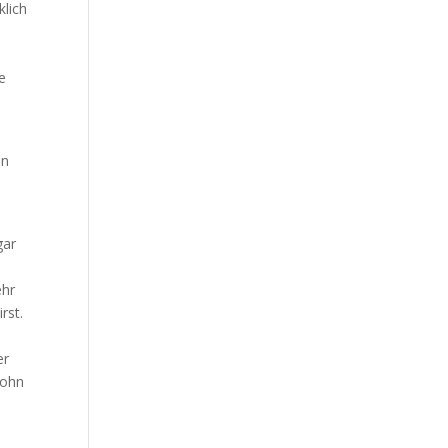
klich
e
on
gar
ehr
rst.
er
wohn