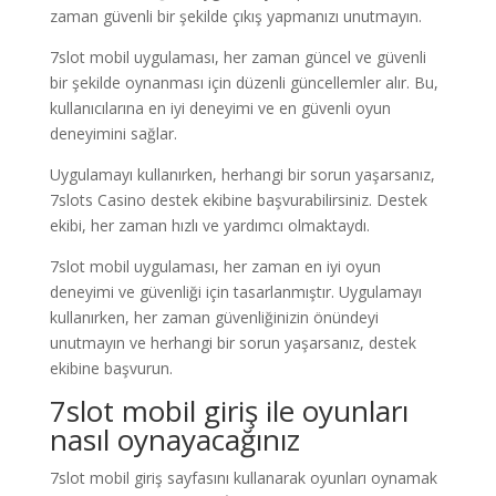
zaman güvenli bir şekilde çıkış yapmanızı unutmayın.
7slot mobil uygulaması, her zaman güncel ve güvenli
bir şekilde oynanması için düzenli güncellemler alır. Bu,
kullanıcılarına en iyi deneyimi ve en güvenli oyun
deneyimini sağlar.
Uygulamayı kullanırken, herhangi bir sorun yaşarsanız,
7slots Casino destek ekibine başvurabilirsiniz. Destek
ekibi, her zaman hızlı ve yardımcı olmaktaydı.
7slot mobil uygulaması, her zaman en iyi oyun
deneyimi ve güvenliği için tasarlanmıştır. Uygulamayı
kullanırken, her zaman güvenliğinizin önündeyi
unutmayın ve herhangi bir sorun yaşarsanız, destek
ekibine başvurun.
7slot mobil giriş ile oyunları
nasıl oynayacağınız
7slot mobil giriş sayfasını kullanarak oyunları oynamak