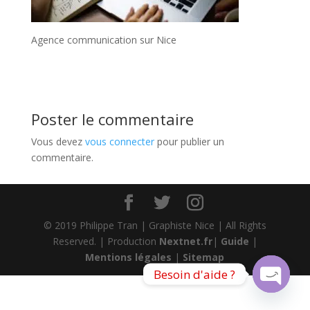
Agence communication sur Nice
Poster le commentaire
Vous devez
vous connecter
pour publier un
commentaire.
© 2019 Philippe Tran | Graphiste Nice | All Rights
Reserved. | Production
Nextnet.fr
|
Guide
|
Mentions légales
|
Sitemap
Besoin d'aide ?
Open