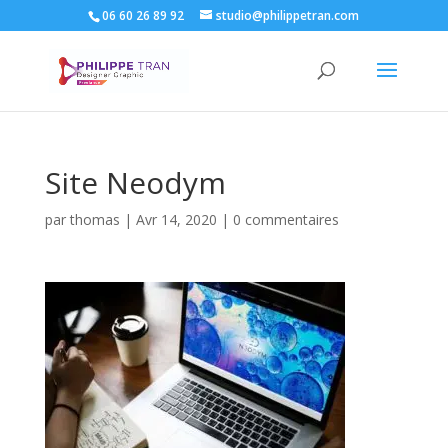
06 60 26 89 92
studio@philippetran.com
Site Neodym
par
thomas
|
Avr 14, 2020
|
0 commentaires