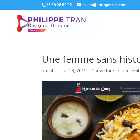
06 60 26 89 92
studio@philippetran.com
Une femme sans histo
par
phil
|
Jan 23, 2015
|
Couverture de livre
,
Edi