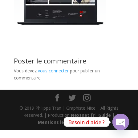
Poster le commentaire
Vous devez
vous connecter
pour publier un
commentaire.
© 2019 Philippe Tran | Graphiste Nice | All Rights
Reserved. | Production
Nextnet.fr
|
Guide
|
Besoin d'aide ?
Mentions légales
|
Sitemap
Open