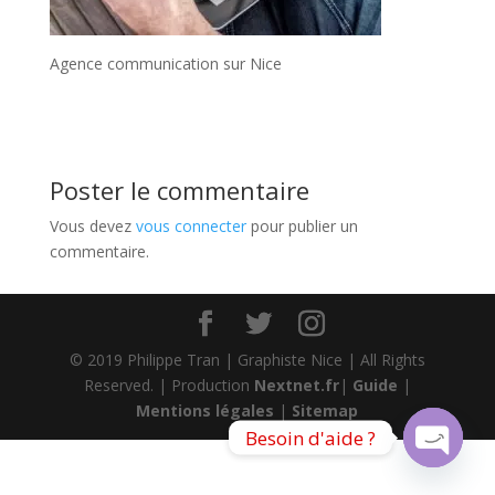
Agence communication sur Nice
Poster le commentaire
Vous devez
vous connecter
pour publier un
commentaire.
© 2019 Philippe Tran | Graphiste Nice | All Rights
Reserved. | Production
Nextnet.fr
|
Guide
|
Mentions légales
|
Sitemap
Besoin d'aide ?
Open