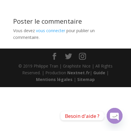
Poster le commentaire
Vous devez
vous connecter
pour publier un
commentaire.
© 2019 Philippe Tran | Graphiste Nice | All Rights
Reserved. | Production
Nextnet.fr
|
Guide
|
Mentions légales
|
Sitemap
Besoin d'aide ?
Open