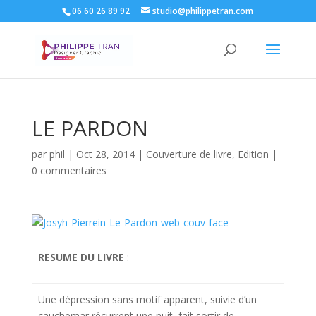
06 60 26 89 92
studio@philippetran.com
LE PARDON
par
phil
|
Oct 28, 2014
|
Couverture de livre
,
Edition
|
0 commentaires
RESUME DU LIVRE
:
Une dépression sans motif apparent, suivie d’un
cauchemar récurrent une nuit, fait sortir de