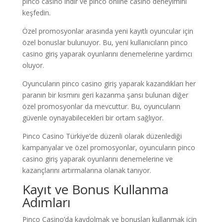
pinco casino indir ve pinco online casino deneyimini
keşfedin.
Özel promosyonlar arasında yeni kayıtlı oyuncular için
özel bonuslar bulunuyor. Bu, yeni kullanıcıların pinco
casino giriş yaparak oyunlarını denemelerine yardımcı
oluyor.
Oyuncuların pinco casino giriş yaparak kazandıkları her
paranın bir kısmını geri kazanma şansı bulunan diğer
özel promosyonlar da mevcuttur. Bu, oyuncuların
güvenle oynayabilecekleri bir ortam sağlıyor.
Pinco Casino Türkiye’de düzenli olarak düzenlediği
kampanyalar ve özel promosyonlar, oyuncuların pinco
casino giriş yaparak oyunlarını denemelerine ve
kazançlarını artırmalarına olanak tanıyor.
Kayıt ve Bonus Kullanma
Adımları
Pinco Casino’da kaydolmak ve bonusları kullanmak için