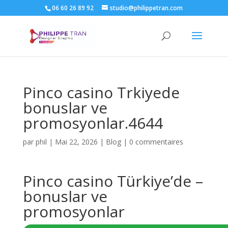
06 60 26 89 92
studio@philippetran.com
Pinco casino Trkiyede
bonuslar ve
promosyonlar.4644
par
phil
|
Mai 22, 2026
|
Blog
|
0 commentaires
Pinco casino Türkiye’de –
bonuslar ve
promosyonlar