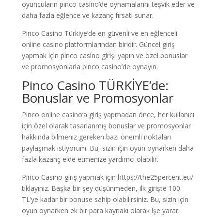
oyuncuların pinco casino’de oynamalarını teşvik eder ve
daha fazla eğlence ve kazanç fırsatı sunar.
Pinco Casino Türkiye’de en güvenli ve en eğlenceli
online casino platformlarından biridir. Güncel giriş
yapmak için pinco casino girişi yapın ve özel bonuslar
ve promosyonlarla pinco casino’de oynayın.
Pinco Casino TÜRKİYE’de:
Bonuslar ve Promosyonlar
Pinco online casino’a giriş yapmadan önce, her kullanıcı
için özel olarak tasarlanmış bonuslar ve promosyonlar
hakkında bilmeniz gereken bazı önemli noktaları
paylaşmak istiyorum. Bu, sizin için oyun oynarken daha
fazla kazanç elde etmenize yardımcı olabilir.
Pinco Casino giriş yapmak için https://the25percent.eu/
tıklayınız. Başka bir şey düşünmeden, ilk girişte 100
TL’ye kadar bir bonuse sahip olabilirsiniz. Bu, sizin için
oyun oynarken ek bir para kaynakı olarak işe yarar.